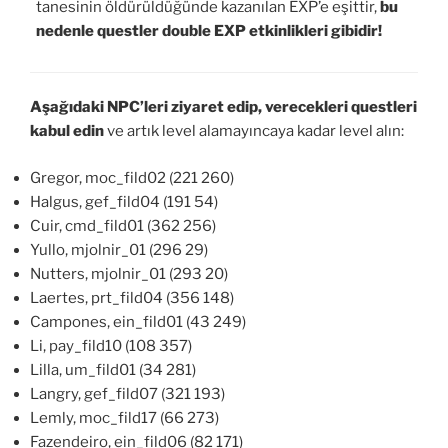
tanesinin öldürüldüğünde kazanılan EXP’e eşittir,
bu
nedenle questler double EXP etkinlikleri gibidir!
Aşağıdaki NPC’leri ziyaret edip, verecekleri questleri
kabul edin
ve artık level alamayıncaya kadar level alın:
Gregor, moc_fild02 (221 260)
Halgus, gef_fild04 (191 54)
Cuir, cmd_fild01 (362 256)
Yullo, mjolnir_01 (296 29)
Nutters, mjolnir_01 (293 20)
Laertes, prt_fild04 (356 148)
Campones, ein_fild01 (43 249)
Li, pay_fild10 (108 357)
Lilla, um_fild01 (34 281)
Langry, gef_fild07 (321 193)
Lemly, moc_fild17 (66 273)
Fazendeiro, ein_fild06 (82 171)