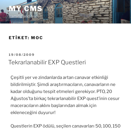
İçeriğe
MY CMS
geç
gaming and bsd
ETIKET:
MOC
YAYIM
19/08/2009
TARIHI
Tekrarlanabilir EXP Questleri
Çeşitli yer ve zindanlarda artan canavar etkinliği
bildirilmiştir. Şimdi araştırmacıların, canavarların ne
kadar olduğunu tespit etmeleri gerekiyor. PTO, 20
Ağustos’ta birkaç tekrarlanabilir EXP quest’inin cesur
maceracıların aklını başlarından almak için
ekleneceğini duyurur!
Questlerin EXP ödülü, seçilen canavarları 50, 100, 150