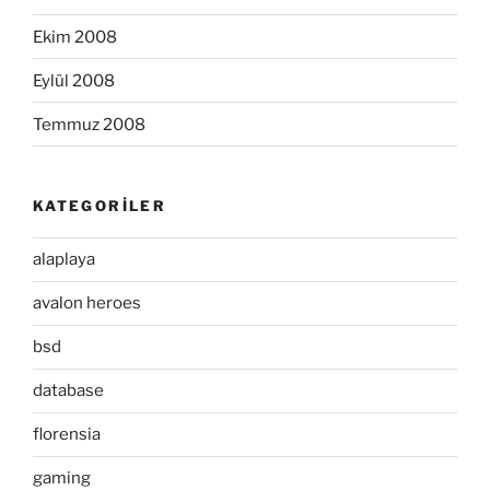
Ekim 2008
Eylül 2008
Temmuz 2008
KATEGORILER
alaplaya
avalon heroes
bsd
database
florensia
gaming