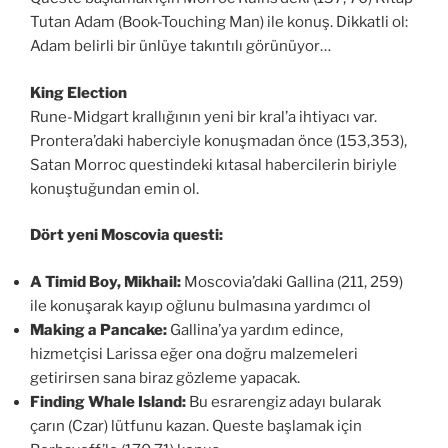
Tutan Adam (Book-Touching Man) ile konuş. Dikkatli ol:
Adam belirli bir ünlüye takıntılı görünüyor…
King Election
Rune-Midgart krallığının yeni bir kral’a ihtiyacı var.
Prontera’daki haberciyle konuşmadan önce (153,353),
Satan Morroc questindeki kıtasal habercilerin biriyle
konuştuğundan emin ol.
Dört yeni Moscovia questi:
A Timid Boy, Mikhail:
Moscovia’daki Gallina (211, 259)
ile konuşarak kayıp oğlunu bulmasına yardımcı ol
Making a Pancake:
Gallina’ya yardım edince,
hizmetçisi Larissa eğer ona doğru malzemeleri
getirirsen sana biraz gözleme yapacak.
Finding Whale Island:
Bu esrarengiz adayı bularak
çarın (Czar) lütfunu kazan. Queste başlamak için