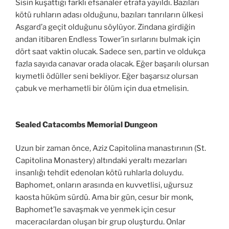
Sisin kuşattığı farklı efsanaler etrafa yayıldı. Bazıları
kötü ruhların adası olduğunu, bazıları tanrıların ülkesi
Asgard’a geçit olduğunu söylüyor. Zindana girdiğin
andan itibaren Endless Tower’in sırlarını bulmak için
dört saat vaktin olucak. Sadece sen, partin ve oldukça
fazla sayıda canavar orada olacak. Eğer başarılı olursan
kıymetli ödüller seni bekliyor. Eğer başarsız olursan
çabuk ve merhametli bir ölüm için dua etmelisin.
Sealed Catacombs Memorial Dungeon
Uzun bir zaman önce, Aziz Capitolina manastırının (St.
Capitolina Monastery) altındaki yeraltı mezarları
insanlığı tehdit edenolan kötü ruhlarla doluydu.
Baphomet, onların arasında en kuvvetlisi, uğursuz
kaosta hüküm sürdü. Ama bir gün, cesur bir monk,
Baphomet’le savaşmak ve yenmek için cesur
maceracılardan oluşan bir grup oluşturdu. Onlar