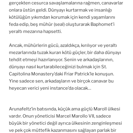
gerçekten cesurca savaşlamalarına rağmen, canavarlar
onlara üstün geldi. Dünyayı kurtarmak ve insanlığı
kötülüğün yıkımdan korumak için kendi yaşamlarını
feda edip, beş mühür (seal) oluşturarak Baphomet’i
yeraltı mezarına hapsetti.
Ancak, mühürlerin gücü, azaldıkça, kırılıyor ve yeraltı
mezarlarında tuzak kuran kötü güçler, bir daha dünyayı
tehdit etmeyi hazırlanıyor. Senin ve arkadaşlarının,
dünyayı nasıl kurtarabileceğinizi bulmak için St.
Capitolina Monastery’daki Friar Patrick’le konuşun.
Yine sadece sen, arkadaşların ve birçok canavar bu
heyecan verici yeni instance’da olacak…
Arunafeltz’in batısında, küçük ama güçlü Maroll ülkesi
vardır. Onun yöneticisi Marcel Marollo VII, sadece
büyük bir yönetici değil ayrıca ülkesinin zenginleşmesi
ve pek çok müttefik kazanmasını sağlayan parlak bir