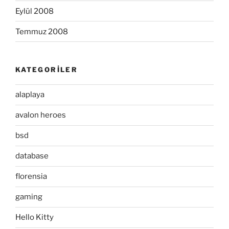
Eylül 2008
Temmuz 2008
KATEGORILER
alaplaya
avalon heroes
bsd
database
florensia
gaming
Hello Kitty