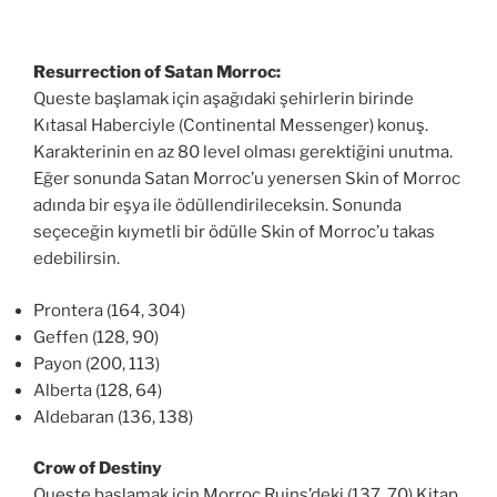
Resurrection of Satan Morroc:
Queste başlamak için aşağıdaki şehirlerin birinde
Kıtasal Haberciyle (Continental Messenger) konuş.
Karakterinin en az 80 level olması gerektiğini unutma.
Eğer sonunda Satan Morroc’u yenersen Skin of Morroc
adında bir eşya ile ödüllendirileceksin. Sonunda
seçeceğin kıymetli bir ödülle Skin of Morroc’u takas
edebilirsin.
Prontera (164, 304)
Geffen (128, 90)
Payon (200, 113)
Alberta (128, 64)
Aldebaran (136, 138)
Crow of Destiny
Queste başlamak için Morroc Ruins’deki (137, 70) Kitap