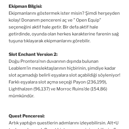
Ekipman Bilgisi:
Ekipmanlarını göstermek ister misin? Şimdi herşeyden
kolay! Donanım pencereni aç ve ” Open Equip”
seçeneğini aktif hale getir. Bir defa aktif hale
getirdinde, oyunda olan herkes karakterine farenin sağ
tuşuna tıklayarak ekipmanlarını görebilir.
Slot Enchant Version 2:
Doğu Prontera’nın duvarının dışında bulunan
Leablem’in meslektaşlarının hiçbirinin, şimdiye kadar
slot açamadığı belirli eşyalara slot açabildiği söyleniyor!
Farklı eşyalara slot açma seçeği Payon (236,199),
Lighthalzen (96,137) ve Morroc Ruins’de (154,86)
mümkündür.
Quest Penceresi:
Artık yaptığın questlerin adımlarını izleyebilirsin. Alt+U