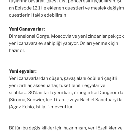
tuşlarına basarak Quest List penceresini açabilirsin. Şu
an Episode 12.1 ile eklenen questleri ve meslek değişim
questlerini takip edebilirsin
Yeni Canavarlar:
Dimensional Gorge, Moscovia ve yeni zindanlar pek çok
yeni canavara ev sahipliği yapıyor. Onları yenmek için
hazır ol.
Yeni eşyalar:
Yeni canavarlardan düşen, şavaş alanı ödülleri çeşitli
yeni zırhlar, aksesuarlar, tüketilebilir eşyalar ve
silahlar… 30’dan fazla yeni kart, örneğin Ice Dungeon’da
(Siroma, Snowier, Ice Titan…) veya Rachel Sanctuary’da
(Agav, Echio, Isilla…) mevcuttur.
Bütün bu değişiklikler için hazır mısın, yeni özellikler ve