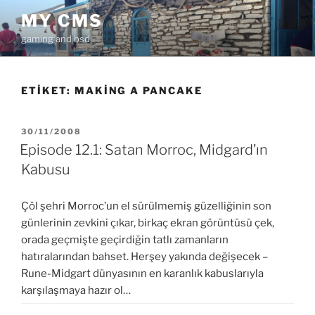
İçeriğe
MY CMS
geç
gaming and bsd
ETIKET:
MAKING A PANCAKE
YAYIM
30/11/2008
TARIHI
Episode 12.1: Satan Morroc, Midgard’ın
Kabusu
Çöl şehri Morroc’un el sürülmemiş güzelliğinin son
günlerinin zevkini çıkar, birkaç ekran görüntüsü çek,
orada geçmişte geçirdiğin tatlı zamanların
hatıralarından bahset. Herşey yakında değişecek –
Rune-Midgart dünyasının en karanlık kabuslarıyla
karşılaşmaya hazır ol…