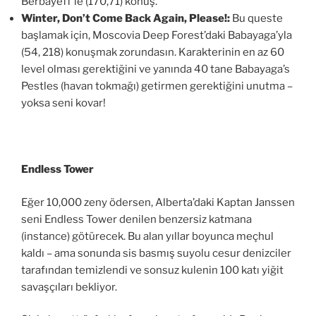
Berbayeff’le (170,71) konuş.
Winter, Don’t Come Back Again, Please!:
Bu queste
başlamak için, Moscovia Deep Forest’daki Babayaga’yla
(54, 218) konuşmak zorundasın. Karakterinin en az 60
level olması gerektiğini ve yanında 40 tane Babayaga’s
Pestles (havan tokmağı) getirmen gerektiğini unutma –
yoksa seni kovar!
Endless Tower
Eğer 10,000 zeny ödersen, Alberta’daki Kaptan Janssen
seni Endless Tower denilen benzersiz katmana
(instance) götürecek. Bu alan yıllar boyunca meçhul
kaldı – ama sonunda sis basmış suyolu cesur denizciler
tarafından temizlendi ve sonsuz kulenin 100 katı yiğit
savaşçıları bekliyor.