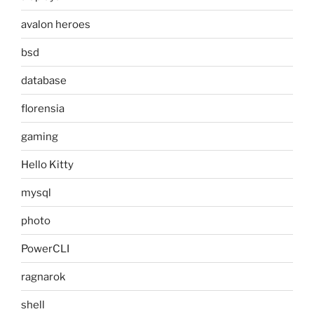
avalon heroes
bsd
database
florensia
gaming
Hello Kitty
mysql
photo
PowerCLI
ragnarok
shell