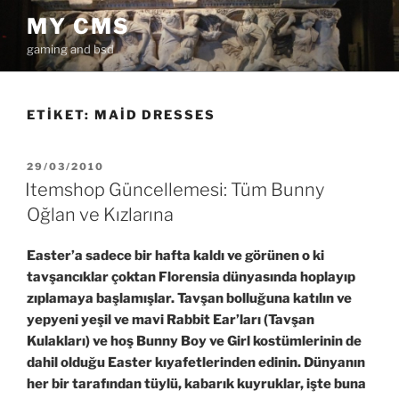
İçeriğe
MY CMS
geç
gaming and bsd
ETIKET:
MAID DRESSES
YAYIM
29/03/2010
TARIHI
Itemshop Güncellemesi: Tüm Bunny
Oğlan ve Kızlarına
Easter’a sadece bir hafta kaldı ve görünen o ki
tavşancıklar çoktan Florensia dünyasında hoplayıp
zıplamaya başlamışlar. Tavşan bolluğuna katılın ve
yepyeni yeşil ve mavi Rabbit Ear’ları (Tavşan
Kulakları) ve hoş Bunny Boy ve Girl kostümlerinin de
dahil olduğu Easter kıyafetlerinden edinin. Dünyanın
her bir tarafından tüylü, kabarık kuyruklar, işte buna