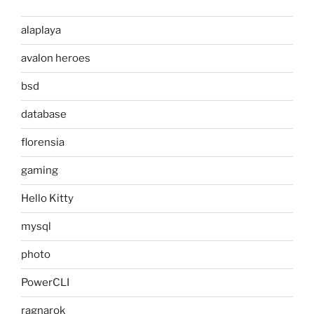
alaplaya
avalon heroes
bsd
database
florensia
gaming
Hello Kitty
mysql
photo
PowerCLI
ragnarok