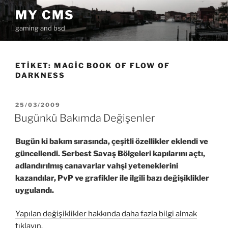
İçeriğe
MY CMS
geç
gaming and bsd
ETIKET:
MAGIC BOOK OF FLOW OF
DARKNESS
YAYIM
25/03/2009
TARIHI
Bugünkü Bakımda Değişenler
Bugün ki bakım sırasında, çeşitli özellikler eklendi ve
güncellendi. Serbest Savaş Bölgeleri kapılarını açtı,
adlandırılmış canavarlar vahşi yeteneklerini
kazandılar, PvP ve grafikler ile ilgili bazı değişiklikler
uygulandı.
Yapılan değişiklikler hakkında daha fazla bilgi almak
tıklayın.