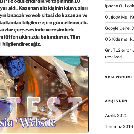
 BP ile ödüllendirdik ve toplamda 10
Iphone Outloo
yer aldı. Kazanan altı kişinin kılavuzları
yınlanacak ve web sitesi de kazanan ve
Outlook Mail K
kullanılan bilgilere göre güncellenecek.
Google Genel D
avuzlar çerçevesinde ve resimlerle
ı lütfen aklınızda bulundurun. Tüm
OS X’de mail k
 bilgilendireceğiz.
GnuTLS error -1
received
SON YORUM
ARŞIVLER
Aralık 2025
Temmuz 2019