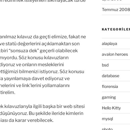
ri edinmek isteyenleri sıkmayacak türde
Temmuz 2008
KATEGORILE
nanılmaz kılavuz da geçti elimize, fakat ne
alaplaya
i ve statü değerlerini açıklamaktan son
çbiri “sonsuza dek” geçerli olabilecek
avalon heroes
mıyordu. Söz konusu kılavuzların
diyoruz ve onların mesleklerini
bsd
ttiğimizi bilmenizi istiyoruz. Söz konusu
database
mda yayınlamaya davet ediyoruz ve
elerini ve link’lerini yollamalarını
florensia
tirelim.
gaming
kılavuzlarıyla ilgili başka bir web sitesi
Hello Kitty
düşünüyoruz. Bu şekilde ileride kimlerin
mysql
iası da karar verebilecek.
photo