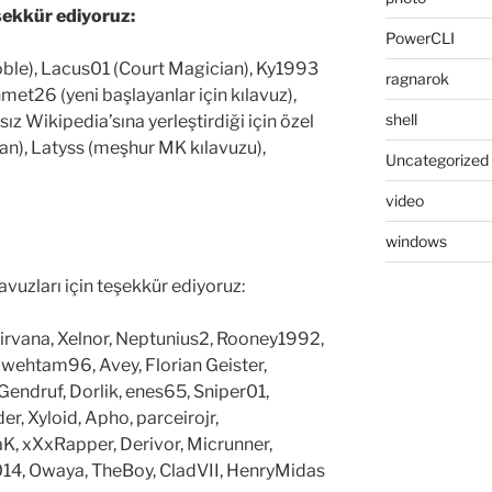
eşekkür ediyoruz:
PowerCLI
oble), Lacus01 (Court Magician), Ky1993
ragnarok
ehmet26 (yeni başlayanlar için kılavuz),
shell
ız Wikipedia’sına yerleştirdiği için özel
an), Latyss (meşhur MK kılavuzu),
Uncategorized
video
windows
avuzları için teşekkür ediyoruz:
rvana, Xelnor, Neptunius2, Rooney1992,
wehtam96, Avey, Florian Geister,
endruf, Dorlik, enes65, Sniper01,
r, Xyloid, Apho, parceirojr,
K, xXxRapper, Derivor, Micrunner,
4, Owaya, TheBoy, CladVII, HenryMidas