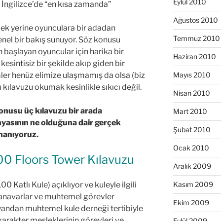
Eylül 2010
 İngilizce’de “en kısa zamanda”
Ağustos 2010
mek yerine oyunculara bir adadan
Temmuz 2010
enel bir bakış sunuyor. Söz konusu
 başlayan oyuncular için harika bir
Haziran 2010
esintisiz bir şekilde akıp giden bir
Mayıs 2010
mler henüz elimize ulaşmamış da olsa (biz
 kılavuzu okumak kesinlikle sıkıcı değil.
Nisan 2010
onusu üç kılavuzu bir arada
Mart 2010
yasının ne olduğuna dair gerçek
Şubat 2010
inanıyoruz.
Ocak 2010
 100 Floors Tower Kılavuzu
Aralık 2009
Kasım 2009
0 Katlı Kule) açıklıyor ve kuleyle ilgili
 canavarlar ve muhtemel görevler
Ekim 2009
 yandan muhtemel kule derneği tertibiyle
, karakter mesleklerinin görevleri ve
Eylül 2009