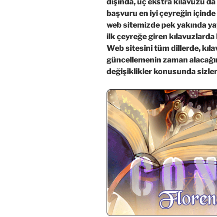
dışında, üç ekstra kılavuzu da
başvuru en iyi çeyreğin içinde 
web sitemizde pek yakında ya
ilk çeyreğe giren kılavuzlarda 
Web sitesini tüm dillerde, kıl
güncellemenin zaman alacağın
değişiklikler konusunda sizleri