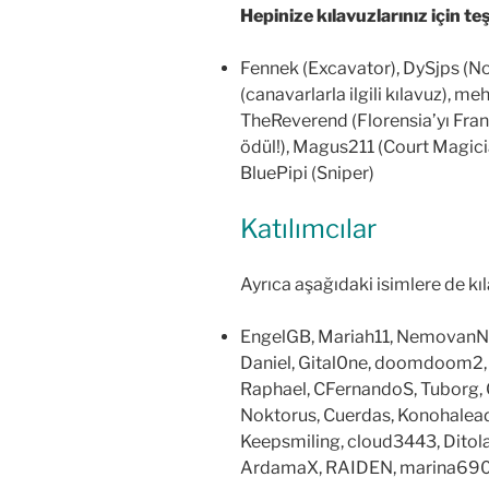
Hepinize kılavuzlarınız için t
Fennek (Excavator), DySjps (N
(canavarlarla ilgili kılavuz), m
TheReverend (Florensia’yı Frans
ödül!), Magus211 (Court Magici
BluePipi (Sniper)
Katılımcılar
Ayrıca aşağıdaki isimlere de kıl
EngelGB, Mariah11, NemovanNi
Daniel, Gital0ne, doomdoom2, 
Raphael, CFernandoS, Tuborg, G
Noktorus, Cuerdas, Konohaleade
Keepsmiling, cloud3443, Ditola
ArdamaX, RAIDEN, marina6901