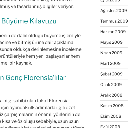
nülmüş ve tasarlanmış bilgiler veriyor.
Ağustos 2009
ün Büyüme Kılavuzu
Temmuz 2009
Haziran 2009
tmenin de dahil olduğu büyüme işlemiyle
Mayıs 2009
ürecine ve bitmiş ürüne dair açıklama
usunda oldukça derinlemesine inceleme
Nisan 2009
görüntüleriyle hem yeni başlayanlar hem
mel bir kaynak.
Mart 2009
Şubat 2009
ın Genç Florensia’lılar
Ocak 2009
Aralık 2008
da bilgi sahibi olan fakat Florensia
Kasım 2008
çin oyundaki ilk adımlarla ilgili özet
niz çarpışmalarının önemli yönlerinin de
Ekim 2008
e kısa ve öz oluşu sebebiyle, uzun uzun
Eylül 2008