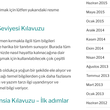
Haziran 2015
 almak için lütfen yukarıdaki resme
Mayıs 2015
Ocak 2015
 Seviyesi Kılavuzu
Aralık 2014
Kasım 2014
en kırmakla ilgili tüm bilgileri
e harika bir tanıtım sunuyor. Burada tüm
Ekim 2014
denizde nasıl hayatta kalınacağına dair
Nisan 2014
şmak için kullanılabilecek çok çeşitli
Ağustos 2013
ı oldukça yoğun bir şekilde ele alıyor ve
Temmuz 2013
cağı temel bilgilerden çok daha fazlasını
 ve yazım tarzı ilgi uyandırıyor ve
Mart 2013
l bilgi veriyor.
Ocak 2013
ensia Kılavuzu – İlk adımlar
Haziran 2012