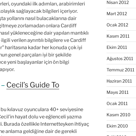
Nisan 2012
leri, oyundaki ilk adımları, arabirimleri
olaylık sağlayacak bilgileri içeriyor.
Mart 2012
şta yollarını nasıl bulacaklarına dair
Ocak 2012
ne gitmeye zorlamadan onlara Cardiff
nasıl yükleneceğine dair yapılan mantıklı
Kasım 2011
gili verilen ayrıntılı bilgilere ve Cardiff
Ekim 2011
ır” haritasına kadar her konuda çok iyi
n genel parçaları iyi bir şekilde
Ağustos 2011
ce yeni başlayanlar için ön bilgi
apıyor.
Temmuz 2011
Haziran 2011
e –
Cecil’s Guide To
Mayıs 2011
Ocak 2011
n bu kılavuz oyunculara 40+ seviyesine
Kasım 2010
Cecil’in hayat dolu ve eğlenceli yazma
i. Burada özellikle Internetteyken ihtiyaç
Ekim 2010
ne anlama geldiğine dair de gerekli