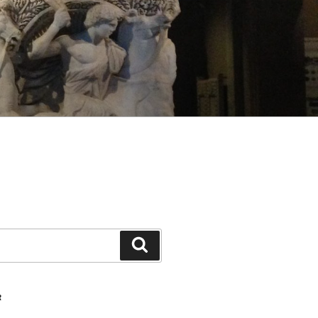
Ara
R