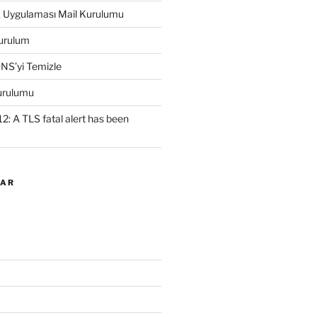
k Uygulaması Mail Kurulumu
urulum
NS’yi Temizle
urulumu
2: A TLS fatal alert has been
LAR