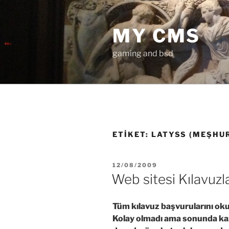
İçeriğe
geç
MY CMS
gaming and bsd
ETIKET:
LATYSS (MEŞHUR
YAYIM
12/08/2009
TARIHI
Web sitesi Kılavuzl
Tüm kılavuz başvurularını oku
Kolay olmadı ama sonunda kaza