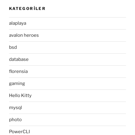
KATEGORILER
alaplaya
avalon heroes
bsd
database
florensia
gaming
Hello Kitty
mysql
photo
PowerCLI