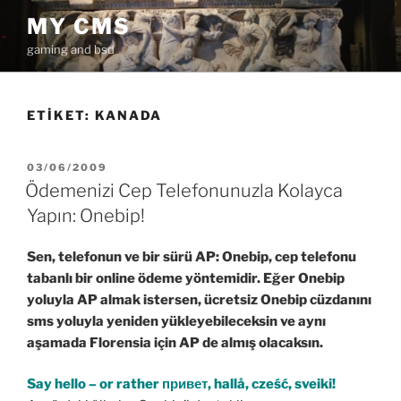
İçeriğe
MY CMS
geç
gaming and bsd
ETIKET:
KANADA
YAYIM
03/06/2009
TARIHI
Ödemenizi Cep Telefonunuzla Kolayca
Yapın: Onebip!
Sen, telefonun ve bir sürü AP: Onebip, cep telefonu
tabanlı bir online ödeme yöntemidir. Eğer Onebip
yoluyla AP almak istersen, ücretsiz Onebip cüzdanını
sms yoluyla yeniden yükleyebileceksin ve aynı
aşamada Florensia için AP de almış olacaksın.
Say hello – or rather привет, hallå, cześć, sveiki!