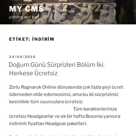
İçeriğe
MY CMS
geç
gaming and bsd
ETIKET:
INDIRIM
YAYIM
24/04/2010
TARIHI
Doğum Günü Sürprizleri Bölüm İki:
Herkese Ücretsiz
Zorlu Ragnarok Online dünyasında çok fazla şeyi ücret
ödemeden elde edemezsiniz, ama bu iki sürprizimiz
kesinlikle tüm oyunculara ücretsiz:
Tüm karakterlerinize
ücretsiz Headgearlar ve ek bir hafta Bossnia yanısıra
indirimli fiyattan Headgear paketleri.