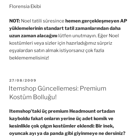
Florensia Ekibi
NOT:
Noel tatili süresince
hemen gerçekleşmeyen AP
yüklemelerinin standart tatil zamanlarından daha
uzun zaman alacağını
lütfen unutmayın. Eğer Noel
kostümleri veya sizler için hazırladığımız sürpriz
eşyalardan satın almak istiyorsanız çok fazla
beklememelisiniz!
YAYIM
27/08/2009
TARIHI
Itemshop Güncellemesi: Premium
Kostüm Bolluğu!
Itemshop’taki üç premium Headmount ortadan
kayboldu fakat onların yerine üç adet komik ve
kesinlikle çok çılgın kostümler eklendi: Bir inek,
oyuncak ayı ya da panda gibi giyinmeye ne dersiniz?