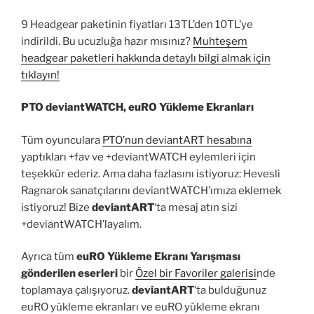
9 Headgear paketinin fiyatları 13TL’den 10TL’ye
indirildi. Bu ucuzluğa hazır mısınız?
Muhteşem
headgear paketleri hakkında detaylı bilgi almak için
tıklayın!
PTO deviantWATCH, euRO Yükleme Ekranları
Tüm oyunculara
PTO’nun deviantART hesabına
yaptıkları +fav ve +deviantWATCH eylemleri için
teşekkür ederiz. Ama daha fazlasını istiyoruz: Hevesli
Ragnarok sanatçılarını deviantWATCH’ımıza eklemek
istiyoruz! Bize
deviantART
‘ta mesaj atın sizi
+deviantWATCH’layalım.
Ayrıca tüm
euRO Yükleme Ekranı Yarışması
gönderilen eserleri
bir
Özel bir Favoriler galerisi
nde
toplamaya çalışıyoruz.
deviantART
‘ta bulduğunuz
euRO yükleme ekranları ve euRO yükleme ekranı