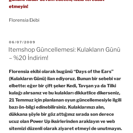
etmeyin!
Florensia Ekibi
YAYIM
06/07/2009
TARIHI
Itemshop Güncellemesi: Kulakların Günü
– %20 İndirim!
Florensia ekibi olarak bugünü “Days of the Ears”
(Kulakların Günü) ilan ediyoruz. Bunun bir sebebi var
elbette: eğer bir çift şeker Kedi, Tavşan ya da Tilki
kulağı alırsanız ve bu kulakları dikkatlice dikerseniz,
21 Temmuz için planlanan oyun güncellemesiyle ilgili
bazı ön-bilgi edinebilirsiniz. Kulaklarınızı alın,
dükkana şöyle bir göz attığınız sırada son derece
ucuz olan Power Up iksirlerinden araklayın ve web
sitemizi düzenli olarak ziyaret etmeyi de unutmayın.