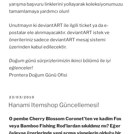
yarışma başvuru linklerini yollayarak koleksiyonumuzu
tamamlamaya yardımcı olun!
Unutmayın ki deviantART ile ilgili ticket ya da e-
postalar ele alınmayacaktır. deviantART istek ve
önerileriniz sadece deviantART mesaj sistemi
üzerinden kabul edilecektir.
Doğum günü sürprizlerimizin ikinci bölümü ile iyi
eğlenceler!
Prontera Doğum Günü Ofisi
YAYIM
23/03/2010
TARIHI
Hanami Itemshop Güncellemesi!
O pembe Cherry Blossom Coronet’ten ve kadim Fox
veya Bamboo Fishing Rod’lardan sıkıldınız mı? Eğer
öyleyse üzerlerinde yeni açmış vişnelerin olduğu bir