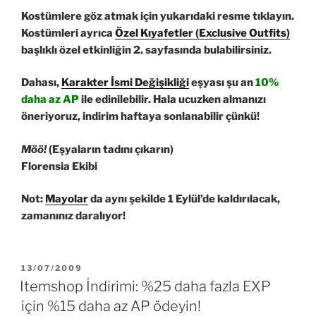
Kostümlere göz atmak için yukarıdaki resme tıklayın.
Kostümleri ayrıca
Özel Kıyafetler (Exclusive Outfits)
başlıklı özel etkinliğin 2. sayfasında bulabilirsiniz.
Dahası,
Karakter İsmi Değişikliği
eşyası şu an
10%
daha az AP
ile edinilebilir. Hala ucuzken almanızı
öneriyoruz, indirim haftaya sonlanabilir çünkü!
Möö!
(Eşyaların tadını çıkarın)
Florensia Ekibi
Not:
Mayolar
da aynı şekilde 1 Eylül’de kaldırılacak,
zamanınız daralıyor!
YAYIM
13/07/2009
TARIHI
Itemshop İndirimi: %25 daha fazla EXP
için %15 daha az AP ödeyin!