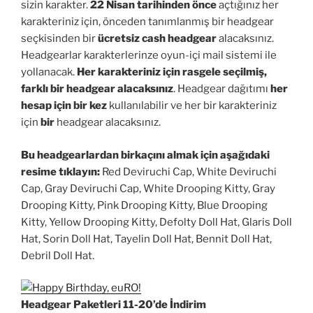
sizin karakter.
22 Nisan tarihinden önce
açtığınız her
karakteriniz için, önceden tanımlanmış bir headgear
seçkisinden bir
ücretsiz cash headgear
alacaksınız.
Headgearlar karakterlerinze oyun-içi mail sistemi ile
yollanacak.
Her karakteriniz için rasgele seçilmiş,
farklı bir headgear alacaksınız
. Headgear dağıtımı
her
hesap için bir kez
kullanılabilir ve her bir karakteriniz
için
bir
headgear alacaksınız.
Bu headgearlardan birkaçını almak için aşağıdaki
resime tıklayın:
Red Deviruchi Cap, White Deviruchi
Cap, Gray Deviruchi Cap, White Drooping Kitty, Gray
Drooping Kitty, Pink Drooping Kitty, Blue Drooping
Kitty, Yellow Drooping Kitty, Defolty Doll Hat, Glaris Doll
Hat, Sorin Doll Hat, Tayelin Doll Hat, Bennit Doll Hat,
Debril Doll Hat.
Headgear Paketleri 11-20’de İndirim