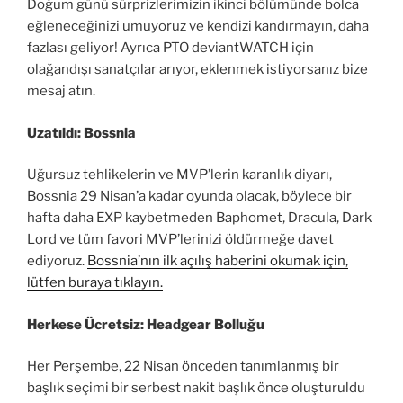
Doğum günü sürprizlerimizin ikinci bölümünde bolca
eğleneceğinizi umuyoruz ve kendizi kandırmayın, daha
fazlası geliyor! Ayrıca PTO deviantWATCH için
olağandışı sanatçılar arıyor, eklenmek istiyorsanız bize
mesaj atın.
Uzatıldı: Bossnia
Uğursuz tehlikelerin ve MVP’lerin karanlık diyarı,
Bossnia 29 Nisan’a kadar oyunda olacak, böylece bir
hafta daha EXP kaybetmeden Baphomet, Dracula, Dark
Lord ve tüm favori MVP’lerinizi öldürmeğe davet
ediyoruz.
Bossnia’nın ilk açılış haberini okumak için,
lütfen buraya tıklayın.
Herkese Ücretsiz: Headgear Bolluğu
Her Perşembe, 22 Nisan önceden tanımlanmış bir
başlık seçimi bir serbest nakit başlık önce oluşturuldu