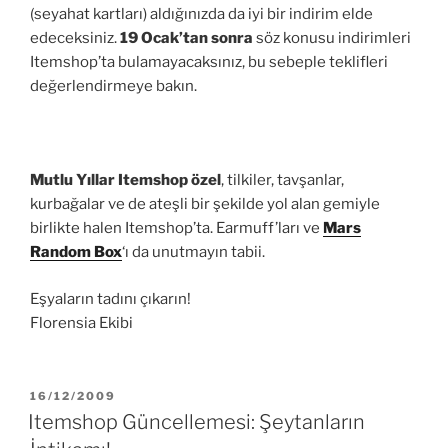
(seyahat kartları) aldığınızda da iyi bir indirim elde
edeceksiniz.
19 Ocak’tan sonra
söz konusu indirimleri
Itemshop’ta bulamayacaksınız, bu sebeple teklifleri
değerlendirmeye bakın.
Mutlu Yıllar Itemshop özel
, tilkiler, tavşanlar,
kurbağalar ve de ateşli bir şekilde yol alan gemiyle
birlikte halen Itemshop’ta. Earmuff’ları ve
Mars
Random Box
‘ı da unutmayın tabii.
Eşyaların tadını çıkarın!
Florensia Ekibi
YAYIM
16/12/2009
TARIHI
Itemshop Güncellemesi: Şeytanların