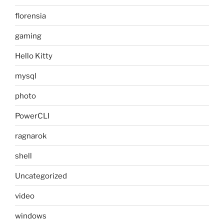
florensia
gaming
Hello Kitty
mysql
photo
PowerCLI
ragnarok
shell
Uncategorized
video
windows