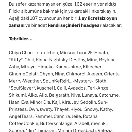
Bu sefer kazanamayan en güzel 162 eserin yer aldığı
Flickr albumüne bakmak için yukardaki linke tıklayın.
Aşağıdaki 187 oyuncunun her biri
1 ay ücretsiz oyun
zamanı
ve bir adet
kendi seçimleri headgear
alacaklar:
Tebrikler…
Chiyo Chan, Teufelchen, Minsou, baon2k, Hinata,
*Kitty*, Chili, Rinoa, Nightsky, Dest!ny, Mina, Reylena,
Asha, Mizayu, Himeko, Kanna-hime, Kikochen,
GinomeGelati, Chynn, Nina, Chimoro!, Akeem, Orienta,
Merry-Weather, SpUnKeRgIrL, -Mystery-, Sloth,
*SoulSlayer*, kuschel !, Calli, Avaedos, Teri-Angel,
Shikumi, Aiko, Aiio, Belgarath, Niva, Lunaya, Catch.me,
Haan, Eva, Minor Dia, Kaji, Kira, Jey, Sedolin, Sun-
Prinzess, Own, swety, Thayet, Kiyou, Snowy, Kathy,
AngelTears, Rammel, Cannira, Jeile, Rutana,
CoffeeCookie, Butterschlange, Arabell, menuki,
Sonora, * Jin *, himarari, Miriam Dreesbach, Velezia,