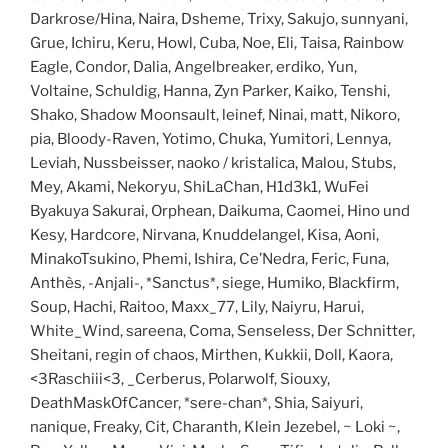
Darkrose/Hina, Naira, Dsheme, Trixy, Sakujo, sunnyani,
Grue, Ichiru, Keru, Howl, Cuba, Noe, Eli, Taisa, Rainbow
Eagle, Condor, Dalia, Angelbreaker, erdiko, Yun,
Voltaine, Schuldig, Hanna, Zyn Parker, Kaiko, Tenshi,
Shako, Shadow Moonsault, leinef, Ninai, matt, Nikoro,
pia, Bloody-Raven, Yotimo, Chuka, Yumitori, Lennya,
Leviah, Nussbeisser, naoko / kristalica, Malou, Stubs,
Mey, Akami, Nekoryu, ShiLaChan, H1d3k1, WuFei
Byakuya Sakurai, Orphean, Daikuma, Caomei, Hino und
Kesy, Hardcore, Nirvana, Knuddelangel, Kisa, Aoni,
MinakoTsukino, Phemi, Ishira, Ce’Nedra, Feric, Funa,
Anthès, -Anjali-, *Sanctus*, siege, Humiko, Blackfirm,
Soup, Hachi, Raitoo, Maxx_77, Lily, Naiyru, Harui,
White_Wind, sareena, Coma, Senseless, Der Schnitter,
Sheitani, regin of chaos, Mirthen, Kukkii, Doll, Kaora,
<3Raschiii<3, _Cerberus, Polarwolf, Siouxy,
DeathMaskOfCancer, *sere-chan*, Shia, Saiyuri,
nanique, Freaky, Cit, Charanth, Klein Jezebel, ~ Loki ~,