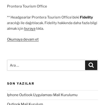
Prontera Tourism Office
** Headgearlar Prontera Tourism Office’deki
Fidelity
aracılığı ile dağıtılacak. Fidelity hakkında daha fazla bilgi
almak için
buraya
tıkla.
“Yükleme
Okumaya devam et
Ekranı
Yarışması:
Sonuçlar”
Ara:
Ara
SON YAZILAR
Iphone Outlook Uygulaması Mail Kurulumu
Outlook Mail Kurulum