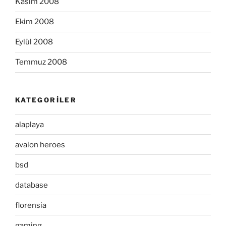
Kasım 2008
Ekim 2008
Eylül 2008
Temmuz 2008
KATEGORILER
alaplaya
avalon heroes
bsd
database
florensia
gaming