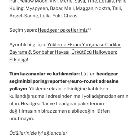
Pan, Yellow Moon, Vivi, Merle, Saya, Tifie, Letalis, Palle
Kuling, Myspysen, Babar, Meli, Maggan, Noktra, Talli,
Angel-Sanne, Leila, Yuki, Chaos
Seçim yapın:
Headgear paketlerimiz
**
Ayrıntılı bilgi için:
Yükleme Ekranı Yarışması: Cadılar
Bayramı & Sonbahar Havası
,
Ürkütücü Halloween:
Etkinliği!
Tüm kazananlar ve katılımcılar:
Lütfen
headgear
seçiminizi
poringreporter@euro-ro.net
adresine
yollayın
. Yükleme ekranı etkinliğine katılırken
kullandığınız mail adresinden mail yolladığınızdan emin
olun. Headgear’lar ve headgear paketlerinin
dağıtılmasının biraz zaman alabileceğini lütfen
unutmayın.
Ödüllerinizle iyi eğlenceler
!