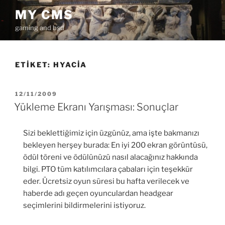
İçeriğe
MY CMS
geç
gaming and bsd
ETIKET:
HYACIA
YAYIM
12/11/2009
TARIHI
Yükleme Ekranı Yarışması: Sonuçlar
Sizi beklettiğimiz için üzgünüz, ama işte bakmanızı
bekleyen herşey burada: En iyi 200 ekran görüntüsü,
ödül töreni ve ödülünüzü nasıl alacağınız hakkında
bilgi. PTO tüm katılımcılara çabaları için teşekkür
eder. Ücretsiz oyun süresi bu hafta verilecek ve
haberde adı geçen oyunculardan headgear
seçimlerini bildirmelerini istiyoruz.