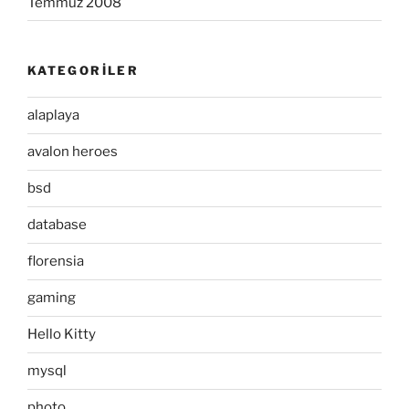
Temmuz 2008
KATEGORILER
alaplaya
avalon heroes
bsd
database
florensia
gaming
Hello Kitty
mysql
photo