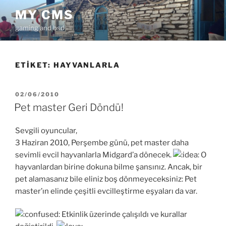
İçeriğe
MY CMS
geç
gaming and bsd
ETIKET:
HAYVANLARLA
YAYIM
02/06/2010
TARIHI
Pet master Geri Döndü!
Sevgili oyuncular,
3 Haziran 2010, Perşembe günü, pet master daha
sevimli evcil hayvanlarla Midgard’a dönecek.
O
hayvanlardan birine dokuna bilme şansınız. Ancak, bir
pet alamasanız bile eliniz boş dönmeyeceksiniz: Pet
master’ın elinde çeşitli evcilleştirme eşyaları da var.
Etkinlik üzerinde çalışıldı ve kurallar