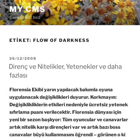
İçeriğe
MY CMS
geç
gaming and bsd
ETIKET:
FLOW OF DARKNESS
YAYIM
26/12/2008
TARIHI
Direnç ve Nitelikler, Yetenekler ve daha
fazlası
Florensia Ekibi yarın yapılacak bakımla oyuna
uygulanacak değişiklikleri duyurur. Korkmayın:
Değişiklikliklerin etkileri nedeniyle ücretsiz yetenek
sıfırlama puanı verilecektir. Florensia dünyası için
yeni bir sezon başlıyor: Tüm oyuncular ve canavarlar
artık nitelik karşı dirençleri var ve artık bazı boss
canavalar büyü kullanmasını öğrendi – görünen o ki