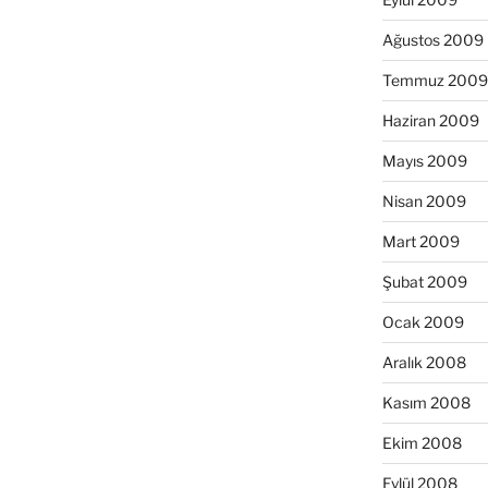
Ağustos 2009
Temmuz 2009
Haziran 2009
Mayıs 2009
Nisan 2009
Mart 2009
Şubat 2009
Ocak 2009
Aralık 2008
Kasım 2008
Ekim 2008
Eylül 2008