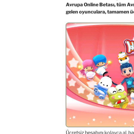
Avrupa Online Betası, tüm Av
gelen oyunculara, tamamen üc
Ücretsiz hesabını
kolayca al,
ba