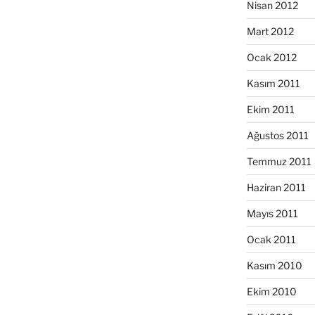
Nisan 2012
Mart 2012
Ocak 2012
Kasım 2011
Ekim 2011
Ağustos 2011
Temmuz 2011
Haziran 2011
Mayıs 2011
Ocak 2011
Kasım 2010
Ekim 2010