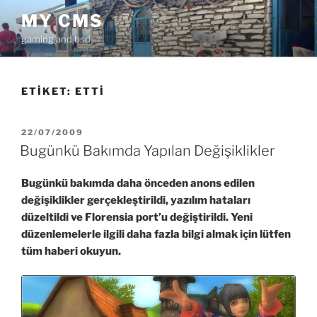
İçeriğe
MY CMS
geç
gaming and bsd
ETIKET:
ETTI
YAYIM
22/07/2009
TARIHI
Bugünkü Bakımda Yapılan Değişiklikler
Bugünkü bakımda daha önceden anons edilen
değişiklikler gerçekleştirildi, yazılım hataları
düzeltildi ve Florensia port’u değiştirildi. Yeni
düzenlemelerle ilgili daha fazla bilgi almak için lütfen
tüm haberi okuyun.