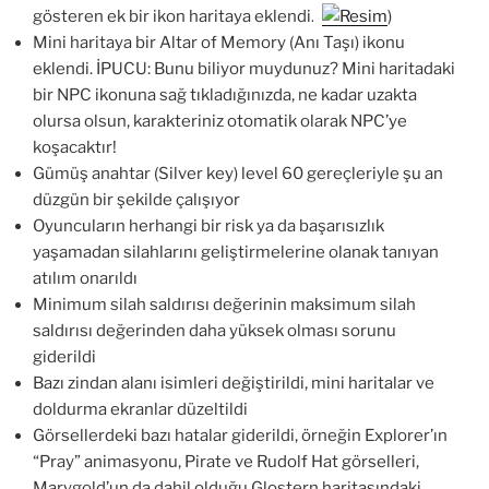
gösteren ek bir ikon haritaya eklendi. (
)
Mini haritaya bir Altar of Memory (Anı Taşı) ikonu
eklendi. İPUCU: Bunu biliyor muydunuz? Mini haritadaki
bir NPC ikonuna sağ tıkladığınızda, ne kadar uzakta
olursa olsun, karakteriniz otomatik olarak NPC’ye
koşacaktır!
Gümüş anahtar (Silver key) level 60 gereçleriyle şu an
düzgün bir şekilde çalışıyor
Oyuncuların herhangi bir risk ya da başarısızlık
yaşamadan silahlarını geliştirmelerine olanak tanıyan
atılım onarıldı
Minimum silah saldırısı değerinin maksimum silah
saldırısı değerinden daha yüksek olması sorunu
giderildi
Bazı zindan alanı isimleri değiştirildi, mini haritalar ve
doldurma ekranlar düzeltildi
Görsellerdeki bazı hatalar giderildi, örneğin Explorer’ın
“Pray” animasyonu, Pirate ve Rudolf Hat görselleri,
Marygold’un da dahil olduğu Glostern haritasındaki