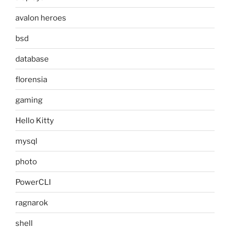
avalon heroes
bsd
database
florensia
gaming
Hello Kitty
mysql
photo
PowerCLI
ragnarok
shell