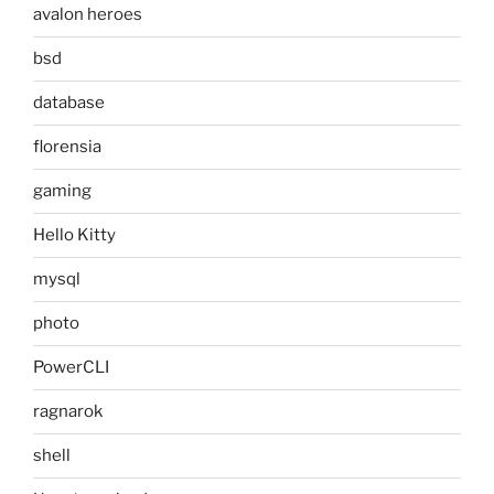
avalon heroes
bsd
database
florensia
gaming
Hello Kitty
mysql
photo
PowerCLI
ragnarok
shell