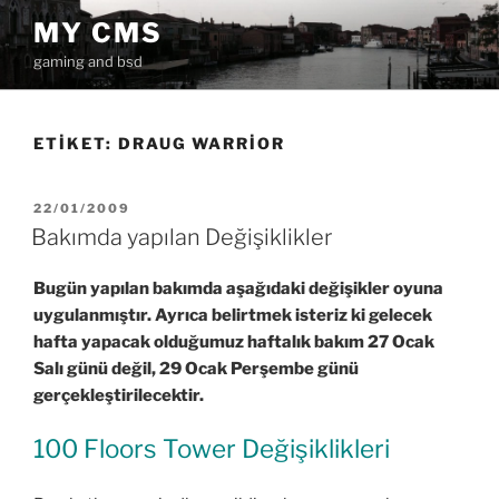
İçeriğe
MY CMS
geç
gaming and bsd
ETIKET:
DRAUG WARRIOR
YAYIM
22/01/2009
TARIHI
Bakımda yapılan Değişiklikler
Bugün yapılan bakımda aşağıdaki değişikler oyuna
uygulanmıştır. Ayrıca belirtmek isteriz ki gelecek
hafta yapacak olduğumuz haftalık bakım 27 Ocak
Salı günü değil, 29 Ocak Perşembe günü
gerçekleştirilecektir.
100 Floors Tower Değişiklikleri