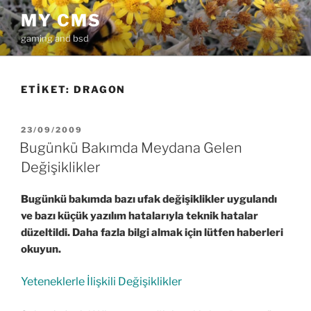
İçeriğe
MY CMS
geç
gaming and bsd
ETIKET:
DRAGON
YAYIM
23/09/2009
TARIHI
Bugünkü Bakımda Meydana Gelen
Değişiklikler
Bugünkü bakımda bazı ufak değişiklikler uygulandı
ve bazı küçük yazılım hatalarıyla teknik hatalar
düzeltildi. Daha fazla bilgi almak için lütfen haberleri
okuyun.
Yeteneklerle İlişkili Değişiklikler