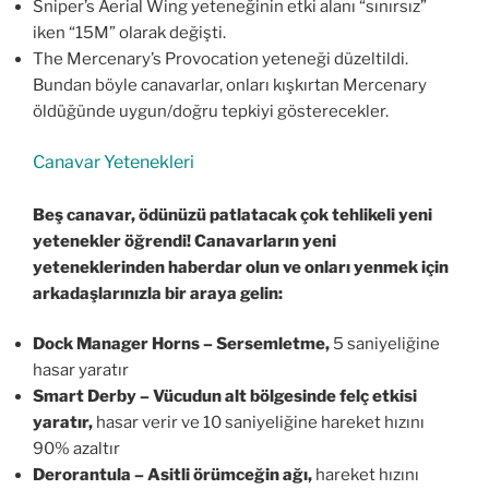
Sniper’s Aerial Wing yeteneğinin etki alanı “sınırsız”
iken “15M” olarak değişti.
The Mercenary’s Provocation yeteneği düzeltildi.
Bundan böyle canavarlar, onları kışkırtan Mercenary
öldüğünde uygun/doğru tepkiyi gösterecekler.
Canavar Yetenekleri
Beş canavar, ödünüzü patlatacak çok tehlikeli yeni
yetenekler öğrendi! Canavarların yeni
yeteneklerinden haberdar olun ve onları yenmek için
arkadaşlarınızla bir araya gelin:
Dock Manager Horns – Sersemletme,
5 saniyeliğine
hasar yaratır
Smart Derby – Vücudun alt bölgesinde felç etkisi
yaratır,
hasar verir ve 10 saniyeliğine hareket hızını
90% azaltır
Derorantula – Asitli örümceğin ağı,
hareket hızını