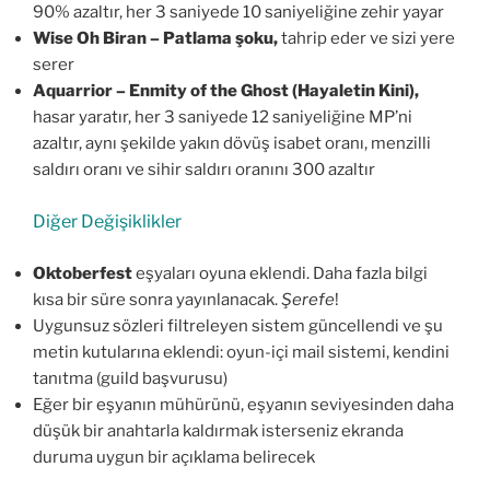
90% azaltır, her 3 saniyede 10 saniyeliğine zehir yayar
Wise Oh Biran – Patlama şoku,
tahrip eder ve sizi yere
serer
Aquarrior – Enmity of the Ghost (Hayaletin Kini),
hasar yaratır, her 3 saniyede 12 saniyeliğine MP’ni
azaltır, aynı şekilde yakın dövüş isabet oranı, menzilli
saldırı oranı ve sihir saldırı oranını 300 azaltır
Diğer Değişiklikler
Oktoberfest
eşyaları oyuna eklendi. Daha fazla bilgi
kısa bir süre sonra yayınlanacak.
Şerefe
!
Uygunsuz sözleri filtreleyen sistem güncellendi ve şu
metin kutularına eklendi: oyun-içi mail sistemi, kendini
tanıtma (guild başvurusu)
Eğer bir eşyanın mühürünü, eşyanın seviyesinden daha
düşük bir anahtarla kaldırmak isterseniz ekranda
duruma uygun bir açıklama belirecek