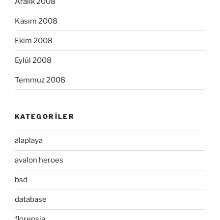
Aralık 2008
Kasım 2008
Ekim 2008
Eylül 2008
Temmuz 2008
KATEGORILER
alaplaya
avalon heroes
bsd
database
florensia