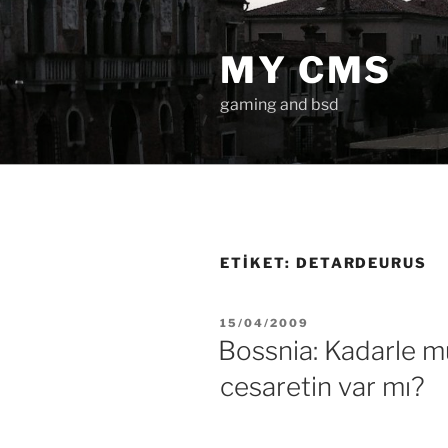
İçeriğe
geç
MY CMS
gaming and bsd
ETIKET:
DETARDEURUS
YAYIM
15/04/2009
TARIHI
Bossnia: Kadarle 
cesaretin var mı?