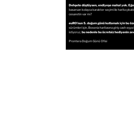
Dehşete düştüysen, endiyeşe mahal yok. Eğ
basarsan kolayca karakter seçimi ile harita çık
cesaretin var mı?
euRO’nun 5. doğum günü kutlamak için bu özell
sürümleri için, Bossnia haritasına giriş cash eş
istiyoruz,
bu nedenle bu ücretsiz hediyenin zev
Prontera Doğum Günü Ofisi