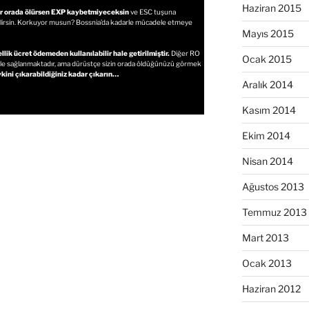
Haziran 2015
er orada ölürsen EXP kaybetmiyeceksin
ve ESC tuşuna
abilirsin. Korkuyor musun? Bossnia’da kadarle mücadele etmeye
Mayıs 2015
ik ücret ödemeden kullanılabilir hale getirilmiştir.
Diğer RO
Ocak 2015
ya ile sağlanmaktadır, ama dürüstçe sizin orada öldüğünüzü görmek
kini çıkarabildiğiniz kadar çıkarın…
Aralık 2014
Kasım 2014
Ekim 2014
Nisan 2014
Ağustos 2013
Temmuz 2013
Mart 2013
Ocak 2013
Haziran 2012