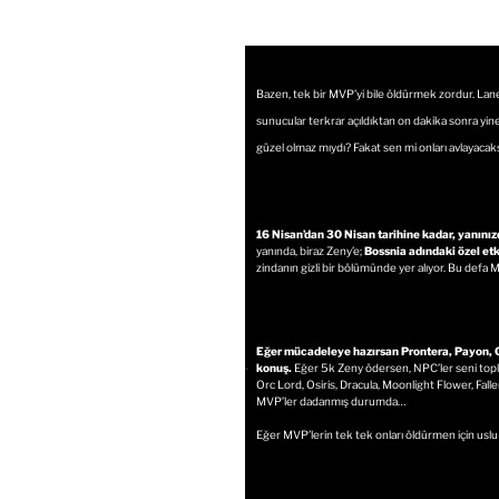
Bazen, tek bir MVP’yi bile öldürmek zordur. La
sunucular terkrar açıldıktan on dakika sonra yine
güzel olmaz mıydı? Fakat sen mi onları avlayacak
16 Nisan’dan 30 Nisan tarihine kadar, yanınız
yanında, biraz Zeny’e;
Bossnia adındaki özel etk
zindanın gizli bir bölümünde yer alıyor. Bu def
Eğer mücadeleye hazırsan Prontera, Payon, G
.
konuş.
Eğer 5k Zeny ödersen, NPC’ler seni topl
Orc Lord, Osiris, Dracula, Moonlight Flower, Falle
MVP’ler dadanmış durumda…
Eğer MVP’lerin tek tek onları öldürmen için uslu