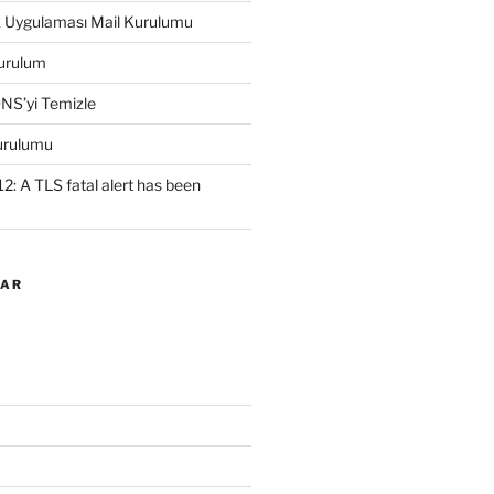
k Uygulaması Mail Kurulumu
urulum
NS’yi Temizle
urulumu
2: A TLS fatal alert has been
LAR