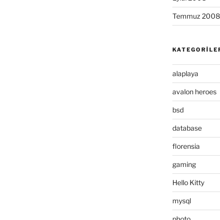
Temmuz 2008
KATEGORILE
alaplaya
avalon heroes
bsd
database
florensia
gaming
Hello Kitty
mysql
photo