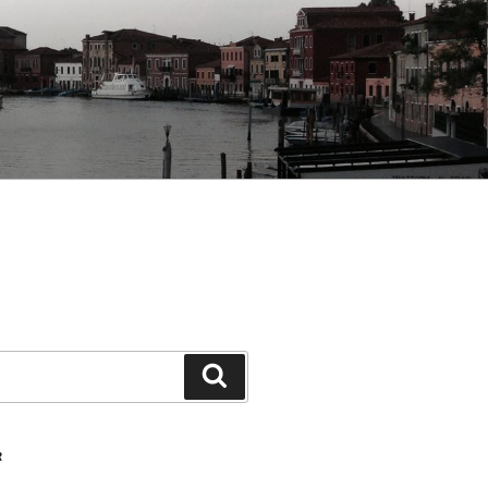
Ara
R