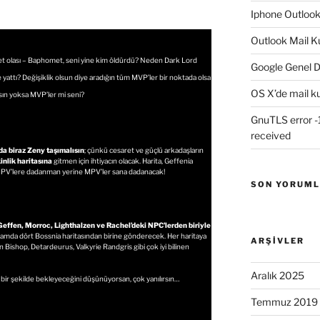
Iphone Outloo
Outlook Mail K
net olası – Baphomet, seni yine kim öldürdü? Neden Dark Lord
Google Genel D
 yattı? Değişiklik olsun diye aradığın tüm MVP’ler bir noktada olsa
OS X’de mail k
sın yoksa MVP’ler mi seni?
GnuTLS error -1
received
da biraz Zeny taşımalısın
; çünkü cesaret ve güçlü arkadaşların
inlik haritasına
gitmen için ihtiyacın olacak. Harita, Geffenia
a MPV’lere dadanman yerine MPV’ler sana dadanacak!
SON YORUM
effen, Morroc, Lighthalzen ve Rachel’deki NPC’lerden biriyle
amda dört Bossnia haritasından birine gönderecek. Her haritaya
ARŞIVLER
n Bishop, Detardeurus, Valkyrie Randgris gibi çok iyi bilinen
Aralık 2025
 bir şekilde bekleyeceğini düşünüyorsan, çok yanılırsın…
Temmuz 2019