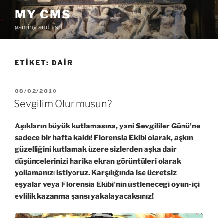
İçeriğe
MY CMS
geç
gaming and bsd
ETIKET:
DAIR
YAYIM
08/02/2010
TARIHI
Sevgilim Olur musun?
Aşıkların büyük kutlamasına, yani Sevgililer Günü’ne
sadece bir hafta kaldı! Florensia Ekibi olarak, aşkın
güzelliğini kutlamak üzere sizlerden aşka dair
düşüncelerinizi harika ekran görüntüleri olarak
yollamanızı istiyoruz. Karşılığında ise ücretsiz
eşyalar veya Florensia Ekibi’nin üstleneceği oyun-içi
evlilik kazanma şansı yakalayacaksınız!