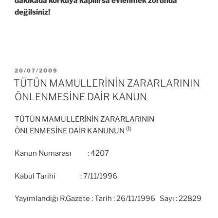
dakikada korkuya kapılırsa evlenmek zorunda
değilsiniz!
YAYIM
20/07/2009
TARIHI
TÜTÜN MAMULLERİNİN ZARARLARININ
ÖNLENMESİNE DAİR KANUN
TÜTÜN MAMULLERİNİN ZARARLARININ
(1)
ÖNLENMESİNE DAİR KANUNUN
Kanun Numarası : 4207
Kabul Tarihi : 7/11/1996
Yayımlandığı R.Gazete : Tarih : 26/11/1996 Sayı : 22829