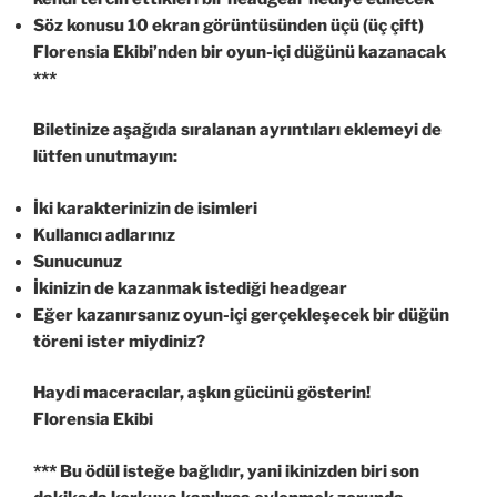
Söz konusu 10 ekran görüntüsünden üçü (üç çift)
Florensia Ekibi’nden bir oyun-içi düğünü kazanacak
***
Biletinize aşağıda sıralanan ayrıntıları eklemeyi de
lütfen unutmayın:
İki karakterinizin de isimleri
Kullanıcı adlarınız
Sunucunuz
İkinizin de kazanmak istediği headgear
Eğer kazanırsanız oyun-içi gerçekleşecek bir düğün
töreni ister miydiniz?
Haydi maceracılar, aşkın gücünü gösterin!
Florensia Ekibi
*** Bu ödül isteğe bağlıdır, yani ikinizden biri son