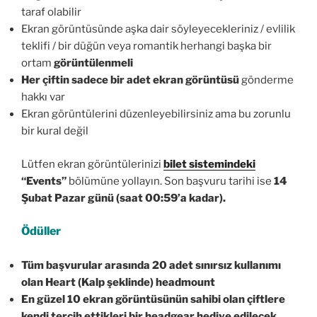
taraf olabilir
Ekran görüntüsünde aşka dair söyleyecekleriniz / evlilik
teklifi / bir düğün veya romantik herhangi başka bir
ortam
görüntülenmeli
Her çiftin sadece bir adet ekran görüntüsü
gönderme
hakkı var
Ekran görüntülerini düzenleyebilirsiniz ama bu zorunlu
bir kural değil
Lütfen ekran görüntülerinizi
bilet sistemindeki
“Events”
bölümüne yollayın. Son başvuru tarihi ise
14
Şubat Pazar günü (saat 00:59’a kadar
).
Ödüller
Tüm başvurular arasında
20 adet sınırsız kullanımı
olan Heart (Kalp şeklinde) headmount
En güzel 10 ekran görüntüsünün
sahibi olan çiftlere
kendi tercih ettikleri bir headgear hediye edilecek