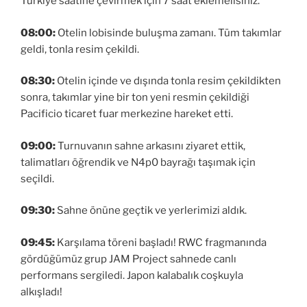
Türkiye saatine çevirmek için 7 saat eklemelisiniz.
08:00:
Otelin lobisinde buluşma zamanı. Tüm takımlar
geldi, tonla resim çekildi.
08:30:
Otelin içinde ve dışında tonla resim çekildikten
sonra, takımlar yine bir ton yeni resmin çekildiği
Pacificio ticaret fuar merkezine hareket etti.
09:00:
Turnuvanın sahne arkasını ziyaret ettik,
talimatları öğrendik ve N4p0 bayrağı taşımak için
seçildi.
09:30:
Sahne önüne geçtik ve yerlerimizi aldık.
09:45:
Karşılama töreni başladı! RWC fragmanında
gördüğümüz grup JAM Project sahnede canlı
performans sergiledi. Japon kalabalık coşkuyla
alkışladı!