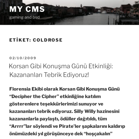
İçeriğe
MY CMS
geç
gaming and bsd
ETIKET:
COLDROSE
YAYIM
02/10/2009
TARIHI
Korsan Gibi Konuşma Günü Etkinliği:
Kazananları Tebrik Ediyoruz!
Florensia Ekibi olarak Korsan Gibi Konuşma Günü
“Decipher the Cipher” etkinliğine katılım
gösterenlere teşekkürlerimizi sunuyor ve
kazananları tebrik ediyoruz. Silly Willy hazinesini
kazananlarla paylaştı, ödüller dağıtıldı, tüm
“Arrrr”lar söylendi ve Pirate’ler şapkalarını kaldırıp
önümüzdeki yıl görüşünceye dek “hoşçakalın”