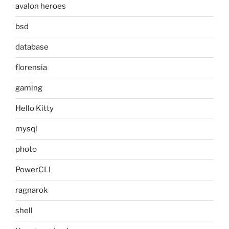
avalon heroes
bsd
database
florensia
gaming
Hello Kitty
mysql
photo
PowerCLI
ragnarok
shell