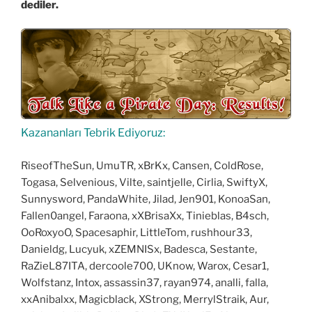
dediler.
Kazananları Tebrik Ediyoruz:
RiseofTheSun, UmuTR, xBrKx, Cansen, ColdRose,
Togasa, Selvenious, Vilte, saintjelle, Cirlia, SwiftyX,
Sunnysword, PandaWhite, Jilad, Jen901, KonoaSan,
Fallen0angel, Faraona, xXBrisaXx, Tinieblas, B4sch,
OoRoxyoO, Spacesaphir, LittleTom, rushhour33,
Danieldg, Lucyuk, xZEMNISx, Badesca, Sestante,
RaZieL87ITA, dercoole700, UKnow, Warox, Cesar1,
Wolfstanz, Intox, assassin37, rayan974, analli, falla,
xxAnibalxx, Magicblack, XStrong, MerrylStraik, Aur,