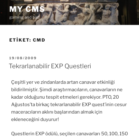
İçeriğe
MY CMS
geç
gaming and bsd
ETIKET:
CMD
YAYIM
19/08/2009
TARIHI
Tekrarlanabilir EXP Questleri
Çeşitli yer ve zindanlarda artan canavar etkinliği
bildirilmiştir. Şimdi araştırmacıların, canavarların ne
kadar olduğunu tespit etmeleri gerekiyor. PTO, 20
Ağustos’ta birkaç tekrarlanabilir EXP quest’inin cesur
maceracıların aklını başlarından almak için
ekleneceğini duyurur!
Questlerin EXP ödülü, seçilen canavarları 50, 100, 150