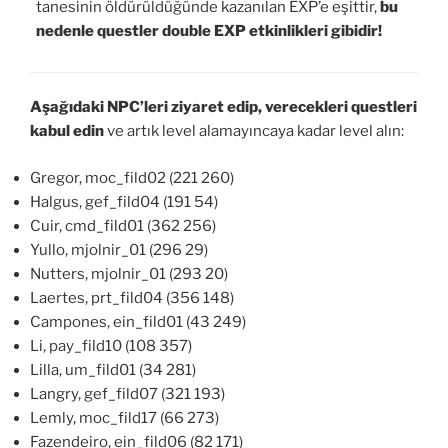
tanesinin öldürüldüğünde kazanılan EXP’e eşittir,
bu
nedenle questler double EXP etkinlikleri gibidir!
Aşağıdaki NPC’leri ziyaret edip, verecekleri questleri
kabul edin
ve artık level alamayıncaya kadar level alın:
Gregor, moc_fild02 (221 260)
Halgus, gef_fild04 (191 54)
Cuir, cmd_fild01 (362 256)
Yullo, mjolnir_01 (296 29)
Nutters, mjolnir_01 (293 20)
Laertes, prt_fild04 (356 148)
Campones, ein_fild01 (43 249)
Li, pay_fild10 (108 357)
Lilla, um_fild01 (34 281)
Langry, gef_fild07 (321 193)
Lemly, moc_fild17 (66 273)
Fazendeiro, ein_fild06 (82 171)