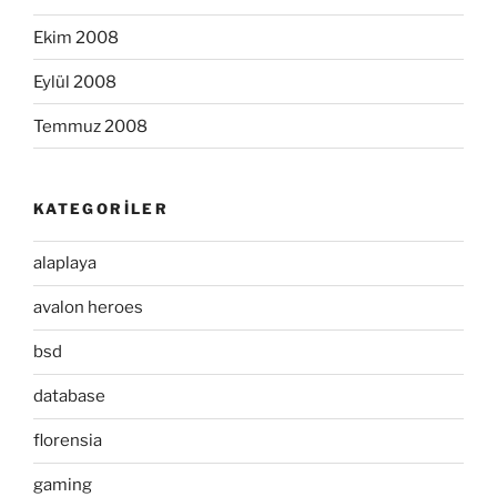
Ekim 2008
Eylül 2008
Temmuz 2008
KATEGORILER
alaplaya
avalon heroes
bsd
database
florensia
gaming