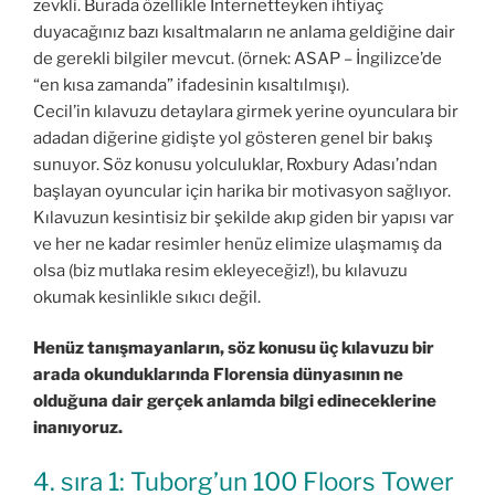
zevkli. Burada özellikle Internetteyken ihtiyaç
duyacağınız bazı kısaltmaların ne anlama geldiğine dair
de gerekli bilgiler mevcut. (örnek: ASAP – İngilizce’de
“en kısa zamanda” ifadesinin kısaltılmışı).
Cecil’in kılavuzu detaylara girmek yerine oyunculara bir
adadan diğerine gidişte yol gösteren genel bir bakış
sunuyor. Söz konusu yolculuklar, Roxbury Adası’ndan
başlayan oyuncular için harika bir motivasyon sağlıyor.
Kılavuzun kesintisiz bir şekilde akıp giden bir yapısı var
ve her ne kadar resimler henüz elimize ulaşmamış da
olsa (biz mutlaka resim ekleyeceğiz!), bu kılavuzu
okumak kesinlikle sıkıcı değil.
Henüz tanışmayanların, söz konusu üç kılavuzu bir
arada okunduklarında Florensia dünyasının ne
olduğuna dair gerçek anlamda bilgi edineceklerine
inanıyoruz.
4. sıra 1: Tuborg’un 100 Floors Tower