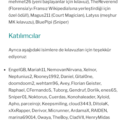
mehmet26 (yeni başlayanlar için kılavuz), TheReverend
(Florensia’yı Fransız Wikipedia’sına yerleştirdiği için
özel ödül!), Magus211 (Court Magician), Latyss (meşhur
MK kılavuzu), BluePipi (Sniper)
Katılımcılar
Ayrıca aşağıdaki isimlere de kılavuzları için teşekkür
ediyoruz:
EngelGB, Mariah11, NemovanNirvana, Xelnor,
Neptunius2, Rooney1992, Daniel, Gital0ne,
doomdoom2, wehtam96, Avey, Florian Geister,
Raphael, CFernandoS, Tuborg, Gendruf, Dorlik, enes65,
Sniper01, Noktorus, Cuerdas, Konohaleader, Xyloid,
Apho, parceirojr, Keepsmiling, cloud3443, DitolaK,
xXxRapper, Derivor, Micrunner, ArdamaX, RAIDEN,
marina69014, Owaya, TheBoy, CladVII, HenryMidas