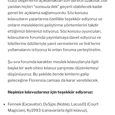
statü değerlerini açıklamaktan son derece uzaktılar, öte
yandan hiçbiri “sonsuza dek” geçerli olabilecek kadar
genel bir açıklama sağlamıyordu. Söz konusu
kılavuzların yazarlarına özellikle teşekkür ediyoruz ve
onların mesleklerini geliştirme yöntemlerini takdir
ettiğimizi bilmenizi istiyoruz. Söz konusu oyuncuları,
kılavuzlarını forumda yayınlamaya davet ediyoruz ve
biletlerine ödülleriyle yanıt vermelerini ve link’lerini
yollamalarını istiyoruz ki onları foruma yerleştirelim.
Şu sıra forumda karakter meslek kılavuzlarıyla ilgili
başka bir web sitesi kılavuz yarışması düzenlemeyi
düşünüyoruz. Bu şekilde ileride kimlerin galip
geleceğine Florensia camiası da karar verebilecek.
Hepinize kılavuzlarınız için teşekkür ediyoruz:
Fennek (Excavator), DySjps (Noble), Lacus01 (Court
Magician), Ky1993 (canavarlarla ilgili kılavuz),