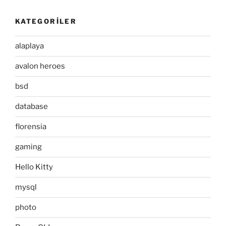
KATEGORILER
alaplaya
avalon heroes
bsd
database
florensia
gaming
Hello Kitty
mysql
photo