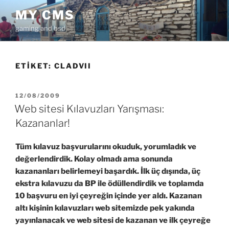
İçeriğe
MY CMS
geç
gaming and bsd
ETIKET:
CLADVII
YAYIM
12/08/2009
TARIHI
Web sitesi Kılavuzları Yarışması:
Kazananlar!
Tüm kılavuz başvurularını okuduk, yorumladık ve
değerlendirdik. Kolay olmadı ama sonunda
kazananları belirlemeyi başardık. İlk üç dışında, üç
ekstra kılavuzu da BP ile ödüllendirdik ve toplamda
10 başvuru en iyi çeyreğin içinde yer aldı. Kazanan
altı kişinin kılavuzları web sitemizde pek yakında
yayınlanacak ve web sitesi de kazanan ve ilk çeyreğe