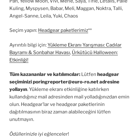
Pan, Yellow Moon, Vivi, Merle, Saya, Tifie, Letalis, Palle
Kuling, Myspysen, Babar, Meli, Maggan, Noktra, Talli,
Angel-Sanne, Leila, Yuki, Chaos
Seçim yapın:
Headgear paketlerimiz
**
Ayrıntılı bilgi için:
Yükleme Ekranı Yarışması: Cadılar
Bayramı & Sonbahar Havası
,
Ürkütücü Halloween:
Etkinliği!
Tüm kazananlar ve katılımcılar:
Lütfen
headgear
seçiminizi
poringreporter@euro-ro.net
adresine
yollayın
. Yükleme ekranı etkinliğine katılırken
kullandığınız mail adresinden mail yolladığınızdan emin
olun. Headgear’lar ve headgear paketlerinin
dağıtılmasının biraz zaman alabileceğini lütfen
unutmayın.
Ödüllerinizle iyi eğlenceler
!