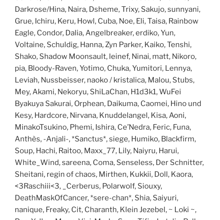
Darkrose/Hina, Naira, Dsheme, Trixy, Sakujo, sunnyani,
Grue, Ichiru, Keru, Howl, Cuba, Noe, Eli, Taisa, Rainbow
Eagle, Condor, Dalia, Angelbreaker, erdiko, Yun,
Voltaine, Schuldig, Hanna, Zyn Parker, Kaiko, Tenshi,
Shako, Shadow Moonsault, leinef, Ninai, matt, Nikoro,
pia, Bloody-Raven, Yotimo, Chuka, Yumitori, Lennya,
Leviah, Nussbeisser, naoko / kristalica, Malou, Stubs,
Mey, Akami, Nekoryu, ShiLaChan, H1d3k1, WuFei
Byakuya Sakurai, Orphean, Daikuma, Caomei, Hino und
Kesy, Hardcore, Nirvana, Knuddelangel, Kisa, Aoni,
MinakoTsukino, Phemi, Ishira, Ce’Nedra, Feric, Funa,
Anthès, -Anjali-, *Sanctus*, siege, Humiko, Blackfirm,
Soup, Hachi, Raitoo, Maxx_77, Lily, Naiyru, Harui,
White_Wind, sareena, Coma, Senseless, Der Schnitter,
Sheitani, regin of chaos, Mirthen, Kukkii, Doll, Kaora,
<3Raschiii<3, _Cerberus, Polarwolf, Siouxy,
DeathMaskOfCancer, *sere-chan*, Shia, Saiyuri,
nanique, Freaky, Cit, Charanth, Klein Jezebel, ~ Loki ~,