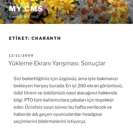
İçeriğe
MY CMS
geç
gaming and bsd
ETIKET:
CHARANTH
YAYIM
12/11/2009
TARIHI
Yükleme Ekranı Yarışması: Sonuçlar
Sizi beklettiğimiz için üzgünüz, ama işte bakmanızı
bekleyen herşey burada: En iyi 200 ekran görüntüsü,
ödül töreni ve ödülünüzü nasıl alacağınız hakkında
bilgi. PTO tüm katılımcılara çabaları için teşekkür
eder. Ücretsiz oyun süresi bu hafta verilecek ve
haberde adı geçen oyunculardan headgear
seçimlerini bildirmelerini istiyoruz.