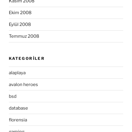
Kasım 2008
Ekim 2008
Eylül 2008
Temmuz 2008
KATEGORILER
alaplaya
avalon heroes
bsd
database
florensia
gaming