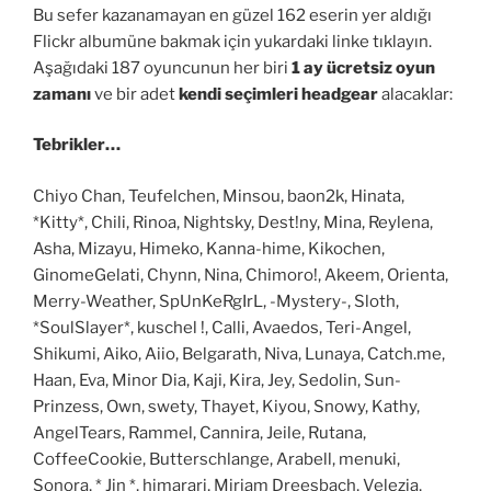
Bu sefer kazanamayan en güzel 162 eserin yer aldığı
Flickr albumüne bakmak için yukardaki linke tıklayın.
Aşağıdaki 187 oyuncunun her biri
1 ay ücretsiz oyun
zamanı
ve bir adet
kendi seçimleri headgear
alacaklar:
Tebrikler…
Chiyo Chan, Teufelchen, Minsou, baon2k, Hinata,
*Kitty*, Chili, Rinoa, Nightsky, Dest!ny, Mina, Reylena,
Asha, Mizayu, Himeko, Kanna-hime, Kikochen,
GinomeGelati, Chynn, Nina, Chimoro!, Akeem, Orienta,
Merry-Weather, SpUnKeRgIrL, -Mystery-, Sloth,
*SoulSlayer*, kuschel !, Calli, Avaedos, Teri-Angel,
Shikumi, Aiko, Aiio, Belgarath, Niva, Lunaya, Catch.me,
Haan, Eva, Minor Dia, Kaji, Kira, Jey, Sedolin, Sun-
Prinzess, Own, swety, Thayet, Kiyou, Snowy, Kathy,
AngelTears, Rammel, Cannira, Jeile, Rutana,
CoffeeCookie, Butterschlange, Arabell, menuki,
Sonora, * Jin *, himarari, Miriam Dreesbach, Velezia,