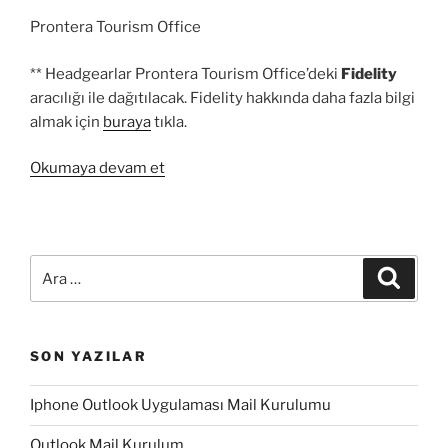
Prontera Tourism Office
** Headgearlar Prontera Tourism Office’deki
Fidelity
aracılığı ile dağıtılacak. Fidelity hakkında daha fazla bilgi
almak için
buraya
tıkla.
“Yükleme
Okumaya devam et
Ekranı
Yarışması:
Sonuçlar”
Ara:
Ara
SON YAZILAR
Iphone Outlook Uygulaması Mail Kurulumu
Outlook Mail Kurulum