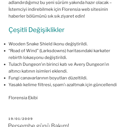
adlandırdığımız bu yeni sürüm yakında hazır olacak –
İstemciyi indirebilmek için Florensia web sitesinin
haberler bölümünü sık sık ziyaret edin!
Çeşitli Değişiklikler
Wooden Snake Shield ikonu değiştirildi.
“Road of Wind” (Larksdowns) haritasındaki karkater
rebirth lokasyonu değiştirildi.
Tulach Dungeon’ın birinci katı ve Avery Dungeon’ın
altıncı katının isimleri eklendi.
Fungi canavarlarının boyutları düzeltildi.
Yasaklı kelime filtresi, spam’ı azaltmak için güncellendi
Florensia Ekibi
YAYIM
19/01/2009
TARIHI
Perşembe günü Bakım!