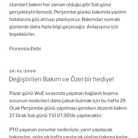
standart bakım her zaman olduğu gibi Salı günü
gerçekleştirilemedi. Perşembe günkü bakımda yazılım
hatalarına göz atmayı planlıyoruz. Bakımdan sonraki
günlerde daha fazla bilgi geçeceğiz. Anlayışınız için
teşekkürler.
Florensia Ekibi
YAYIM
26/01/2009
TARIHI
Değiştirilen Bakım ve Özel bir hediye!
Pazar günü WoE sırasında yaşanan bağlantı kopma
sorunun nedenleri daha çabuk bulmak için bu hafta 29
Ocak Perşembe günü yapılması gereken düzenli bakım
27 Ocak Salı günü TSİ 07:30’de yapılacaktır.
PTO yaşanan sorunlar nedeniyle, yarın yapılacak
bakımdan, gelecek hafta yapılacak olağan bakıma kadar: