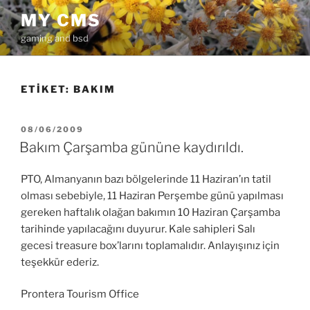
İçeriğe
MY CMS
geç
gaming and bsd
ETIKET:
BAKIM
YAYIM
08/06/2009
TARIHI
Bakım Çarşamba gününe kaydırıldı.
PTO, Almanyanın bazı bölgelerinde 11 Haziran’ın tatil
olması sebebiyle, 11 Haziran Perşembe günü yapılması
gereken haftalık olağan bakımın 10 Haziran Çarşamba
tarihinde yapılacağını duyurur. Kale sahipleri Salı
gecesi treasure box’larını toplamalıdır. Anlayışınız için
teşekkür ederiz.
Prontera Tourism Office