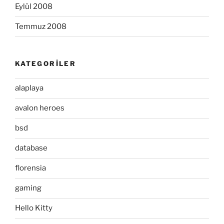
Eylül 2008
Temmuz 2008
KATEGORILER
alaplaya
avalon heroes
bsd
database
florensia
gaming
Hello Kitty