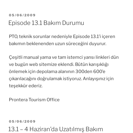
YAYIM
05/06/2009
TARIHI
Episode 13.1 Bakım Durumu
PTO, teknik sorunlar nedeniyle Episode 13.1’i içeren
bakımın beklenenden uzun süreceğini duyurur.
Çeşitli manual yama ve tam istemci yansı linkleri dün
ve bugün web sitemize eklendi. Bütün karışıklığı
önlemek için depolama alanının 300den 600’e
çıkarılacağını doğrulamak istiyoruz. Anlayışınız için
teşekkür ederiz.
Prontera Tourism Office
YAYIM
05/06/2009
TARIHI
13.1 – 4 Haziran’da Uzatılmış Bakım