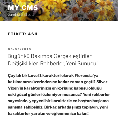
İçeriğe
MY CMS
geç
gaming and bsd
ETIKET:
ASH
YAYIM
05/05/2010
TARIHI
Bugünkü Bakımda Gerçekleştirilen
Değişiklikler: Rehberler, Yeni Sunucu!
Çaylak bir Level 1 karakteri olarak Florensia’ya
katılmanızın üzerinden ne kadar zaman geçti? Silver
Vixen’in karakterinizin en korkunç kabusu olduğu
eski güzel günleri özlemiyor musunuz? Yeni rehberler
sayesinde, yepyeni bir karakterle en baştan başlama
şansına sahipsiniz. Birkaç arkadaşınızı toplayın, yeni
karakterler yaratın ve eğlenmenize bakın!