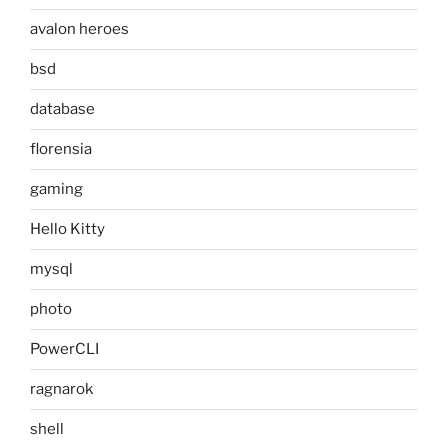
avalon heroes
bsd
database
florensia
gaming
Hello Kitty
mysql
photo
PowerCLI
ragnarok
shell