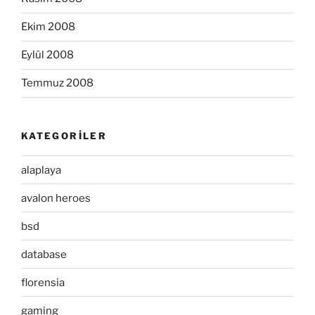
Ekim 2008
Eylül 2008
Temmuz 2008
KATEGORILER
alaplaya
avalon heroes
bsd
database
florensia
gaming