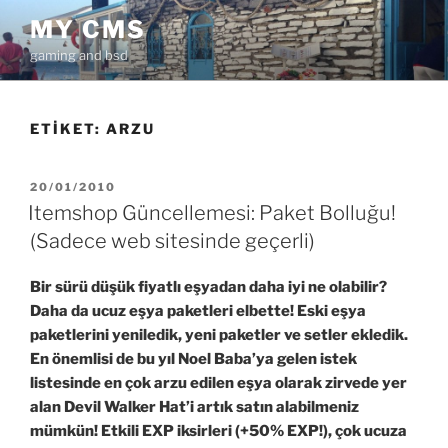
İçeriğe
MY CMS
geç
gaming and bsd
ETIKET:
ARZU
YAYIM
20/01/2010
TARIHI
Itemshop Güncellemesi: Paket Bolluğu!
(Sadece web sitesinde geçerli)
Bir sürü düşük fiyatlı eşyadan daha iyi ne olabilir?
Daha da ucuz eşya paketleri elbette! Eski eşya
paketlerini yeniledik, yeni paketler ve setler ekledik.
En önemlisi de bu yıl Noel Baba’ya gelen istek
listesinde en çok arzu edilen eşya olarak zirvede yer
alan Devil Walker Hat’i artık satın alabilmeniz
mümkün! Etkili EXP iksirleri (+50% EXP!), çok ucuza