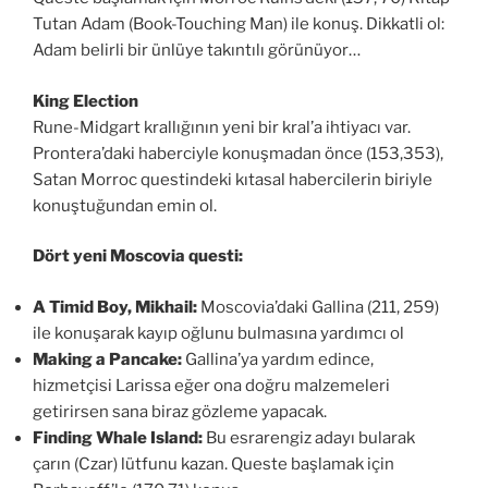
Tutan Adam (Book-Touching Man) ile konuş. Dikkatli ol:
Adam belirli bir ünlüye takıntılı görünüyor…
King Election
Rune-Midgart krallığının yeni bir kral’a ihtiyacı var.
Prontera’daki haberciyle konuşmadan önce (153,353),
Satan Morroc questindeki kıtasal habercilerin biriyle
konuştuğundan emin ol.
Dört yeni Moscovia questi:
A Timid Boy, Mikhail:
Moscovia’daki Gallina (211, 259)
ile konuşarak kayıp oğlunu bulmasına yardımcı ol
Making a Pancake:
Gallina’ya yardım edince,
hizmetçisi Larissa eğer ona doğru malzemeleri
getirirsen sana biraz gözleme yapacak.
Finding Whale Island:
Bu esrarengiz adayı bularak
çarın (Czar) lütfunu kazan. Queste başlamak için