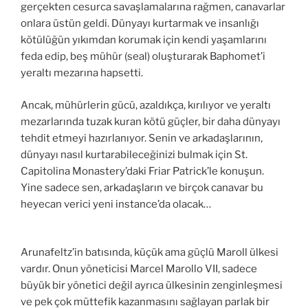
gerçekten cesurca savaşlamalarına rağmen, canavarlar
onlara üstün geldi. Dünyayı kurtarmak ve insanlığı
kötülüğün yıkımdan korumak için kendi yaşamlarını
feda edip, beş mühür (seal) oluşturarak Baphomet’i
yeraltı mezarına hapsetti.
Ancak, mühürlerin gücü, azaldıkça, kırılıyor ve yeraltı
mezarlarında tuzak kuran kötü güçler, bir daha dünyayı
tehdit etmeyi hazırlanıyor. Senin ve arkadaşlarının,
dünyayı nasıl kurtarabileceğinizi bulmak için St.
Capitolina Monastery’daki Friar Patrick’le konuşun.
Yine sadece sen, arkadaşların ve birçok canavar bu
heyecan verici yeni instance’da olacak…
Arunafeltz’in batısında, küçük ama güçlü Maroll ülkesi
vardır. Onun yöneticisi Marcel Marollo VII, sadece
büyük bir yönetici değil ayrıca ülkesinin zenginleşmesi
ve pek çok müttefik kazanmasını sağlayan parlak bir