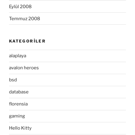
Eylül 2008
Temmuz 2008
KATEGORILER
alaplaya
avalon heroes
bsd
database
florensia
gaming
Hello Kitty