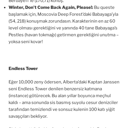
Berbayeff’le (170,71) konuş.
Winter, Don’t Come Back Again, Please!:
Bu queste
başlamak için, Moscovia Deep Forest’daki Babayaga’yla
(54, 218) konuşmak zorundasın. Karakterinin en az 60
level olması gerektiğini ve yanında 40 tane Babayaga’s
Pestles (havan tokmağı) getirmen gerektiğini unutma –
yoksa seni kovar!
Endless Tower
Eğer 10,000 zeny ödersen, Alberta’daki Kaptan Janssen
seni Endless Tower denilen benzersiz katmana
(instance) götürecek. Bu alan yıllar boyunca meçhul
kaldı – ama sonunda sis basmış suyolu cesur denizciler
tarafından temizlendi ve sonsuz kulenin 100 katı yiğit
savaşçıları bekliyor.