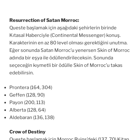
Resurrection of Satan Morroc:
Queste başlamak için aşağıdaki şehirlerin birinde
Kıtasal Haberciyle (Continental Messenger) konuş.
Karakterinin en az 80 level olması gerektiğini unutma.
Eğer sonunda Satan Morroc’u yenersen Skin of Morroc
adında bir eşya ile ödüllendirileceksin. Sonunda
seçeceğin kıymetli bir ödülle Skin of Morroc’u takas
edebilirsin.
Prontera (164, 304)
Geffen (128, 90)
Payon (200, 113)
Alberta (128, 64)
Aldebaran (136, 138)
Crow of Destiny
Queste başlamak için Morroc Ruins’deki (137, 70) Kitap