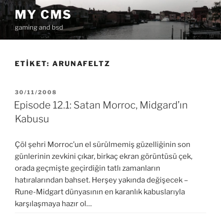
İçeriğe
MY CMS
geç
gaming and bsd
ETIKET:
ARUNAFELTZ
YAYIM
30/11/2008
TARIHI
Episode 12.1: Satan Morroc, Midgard’ın
Kabusu
Çöl şehri Morroc’un el sürülmemiş güzelliğinin son
günlerinin zevkini çıkar, birkaç ekran görüntüsü çek,
orada geçmişte geçirdiğin tatlı zamanların
hatıralarından bahset. Herşey yakında değişecek –
Rune-Midgart dünyasının en karanlık kabuslarıyla
karşılaşmaya hazır ol…