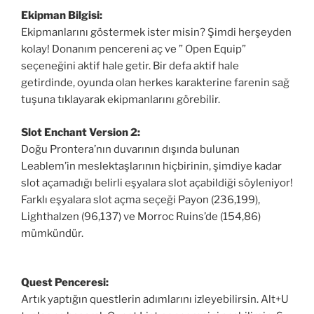
Ekipman Bilgisi:
Ekipmanlarını göstermek ister misin? Şimdi herşeyden
kolay! Donanım pencereni aç ve ” Open Equip”
seçeneğini aktif hale getir. Bir defa aktif hale
getirdinde, oyunda olan herkes karakterine farenin sağ
tuşuna tıklayarak ekipmanlarını görebilir.
Slot Enchant Version 2:
Doğu Prontera’nın duvarının dışında bulunan
Leablem’in meslektaşlarının hiçbirinin, şimdiye kadar
slot açamadığı belirli eşyalara slot açabildiği söyleniyor!
Farklı eşyalara slot açma seçeği Payon (236,199),
Lighthalzen (96,137) ve Morroc Ruins’de (154,86)
mümkündür.
Quest Penceresi:
Artık yaptığın questlerin adımlarını izleyebilirsin. Alt+U