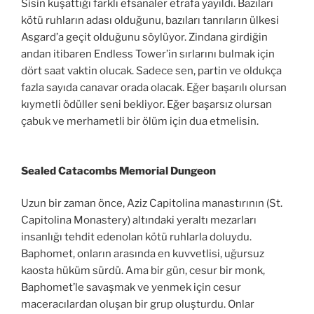
Sisin kuşattığı farklı efsanaler etrafa yayıldı. Bazıları
kötü ruhların adası olduğunu, bazıları tanrıların ülkesi
Asgard’a geçit olduğunu söylüyor. Zindana girdiğin
andan itibaren Endless Tower’in sırlarını bulmak için
dört saat vaktin olucak. Sadece sen, partin ve oldukça
fazla sayıda canavar orada olacak. Eğer başarılı olursan
kıymetli ödüller seni bekliyor. Eğer başarsız olursan
çabuk ve merhametli bir ölüm için dua etmelisin.
Sealed Catacombs Memorial Dungeon
Uzun bir zaman önce, Aziz Capitolina manastırının (St.
Capitolina Monastery) altındaki yeraltı mezarları
insanlığı tehdit edenolan kötü ruhlarla doluydu.
Baphomet, onların arasında en kuvvetlisi, uğursuz
kaosta hüküm sürdü. Ama bir gün, cesur bir monk,
Baphomet’le savaşmak ve yenmek için cesur
maceracılardan oluşan bir grup oluşturdu. Onlar