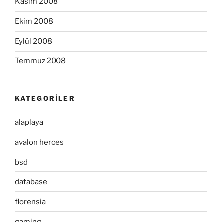
Kasım 2008
Ekim 2008
Eylül 2008
Temmuz 2008
KATEGORILER
alaplaya
avalon heroes
bsd
database
florensia
gaming