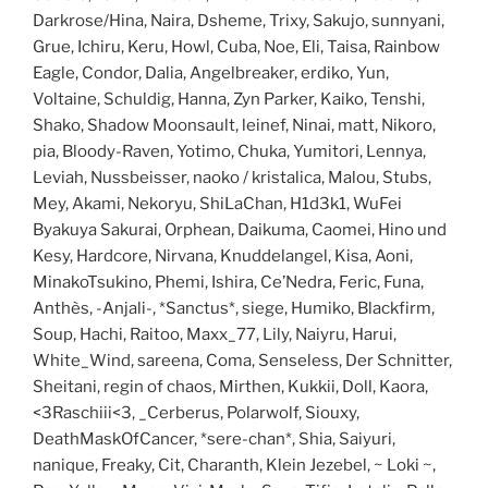
Darkrose/Hina, Naira, Dsheme, Trixy, Sakujo, sunnyani,
Grue, Ichiru, Keru, Howl, Cuba, Noe, Eli, Taisa, Rainbow
Eagle, Condor, Dalia, Angelbreaker, erdiko, Yun,
Voltaine, Schuldig, Hanna, Zyn Parker, Kaiko, Tenshi,
Shako, Shadow Moonsault, leinef, Ninai, matt, Nikoro,
pia, Bloody-Raven, Yotimo, Chuka, Yumitori, Lennya,
Leviah, Nussbeisser, naoko / kristalica, Malou, Stubs,
Mey, Akami, Nekoryu, ShiLaChan, H1d3k1, WuFei
Byakuya Sakurai, Orphean, Daikuma, Caomei, Hino und
Kesy, Hardcore, Nirvana, Knuddelangel, Kisa, Aoni,
MinakoTsukino, Phemi, Ishira, Ce’Nedra, Feric, Funa,
Anthès, -Anjali-, *Sanctus*, siege, Humiko, Blackfirm,
Soup, Hachi, Raitoo, Maxx_77, Lily, Naiyru, Harui,
White_Wind, sareena, Coma, Senseless, Der Schnitter,
Sheitani, regin of chaos, Mirthen, Kukkii, Doll, Kaora,
<3Raschiii<3, _Cerberus, Polarwolf, Siouxy,
DeathMaskOfCancer, *sere-chan*, Shia, Saiyuri,
nanique, Freaky, Cit, Charanth, Klein Jezebel, ~ Loki ~,