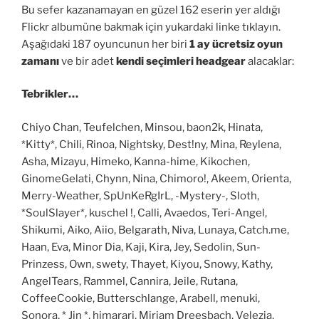
Bu sefer kazanamayan en güzel 162 eserin yer aldığı
Flickr albumüne bakmak için yukardaki linke tıklayın.
Aşağıdaki 187 oyuncunun her biri
1 ay ücretsiz oyun
zamanı
ve bir adet
kendi seçimleri headgear
alacaklar:
Tebrikler…
Chiyo Chan, Teufelchen, Minsou, baon2k, Hinata,
*Kitty*, Chili, Rinoa, Nightsky, Dest!ny, Mina, Reylena,
Asha, Mizayu, Himeko, Kanna-hime, Kikochen,
GinomeGelati, Chynn, Nina, Chimoro!, Akeem, Orienta,
Merry-Weather, SpUnKeRgIrL, -Mystery-, Sloth,
*SoulSlayer*, kuschel !, Calli, Avaedos, Teri-Angel,
Shikumi, Aiko, Aiio, Belgarath, Niva, Lunaya, Catch.me,
Haan, Eva, Minor Dia, Kaji, Kira, Jey, Sedolin, Sun-
Prinzess, Own, swety, Thayet, Kiyou, Snowy, Kathy,
AngelTears, Rammel, Cannira, Jeile, Rutana,
CoffeeCookie, Butterschlange, Arabell, menuki,
Sonora, * Jin *, himarari, Miriam Dreesbach, Velezia,