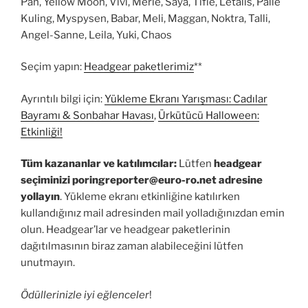
Pan, Yellow Moon, Vivi, Merle, Saya, Tifie, Letalis, Palle
Kuling, Myspysen, Babar, Meli, Maggan, Noktra, Talli,
Angel-Sanne, Leila, Yuki, Chaos
Seçim yapın:
Headgear paketlerimiz
**
Ayrıntılı bilgi için:
Yükleme Ekranı Yarışması: Cadılar
Bayramı & Sonbahar Havası
,
Ürkütücü Halloween:
Etkinliği!
Tüm kazananlar ve katılımcılar:
Lütfen
headgear
seçiminizi
poringreporter@euro-ro.net
adresine
yollayın
. Yükleme ekranı etkinliğine katılırken
kullandığınız mail adresinden mail yolladığınızdan emin
olun. Headgear’lar ve headgear paketlerinin
dağıtılmasının biraz zaman alabileceğini lütfen
unutmayın.
Ödüllerinizle iyi eğlenceler
!