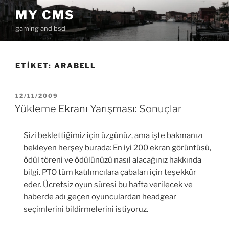
İçeriğe
MY CMS
geç
gaming and bsd
ETIKET:
ARABELL
YAYIM
12/11/2009
TARIHI
Yükleme Ekranı Yarışması: Sonuçlar
Sizi beklettiğimiz için üzgünüz, ama işte bakmanızı
bekleyen herşey burada: En iyi 200 ekran görüntüsü,
ödül töreni ve ödülünüzü nasıl alacağınız hakkında
bilgi. PTO tüm katılımcılara çabaları için teşekkür
eder. Ücretsiz oyun süresi bu hafta verilecek ve
haberde adı geçen oyunculardan headgear
seçimlerini bildirmelerini istiyoruz.