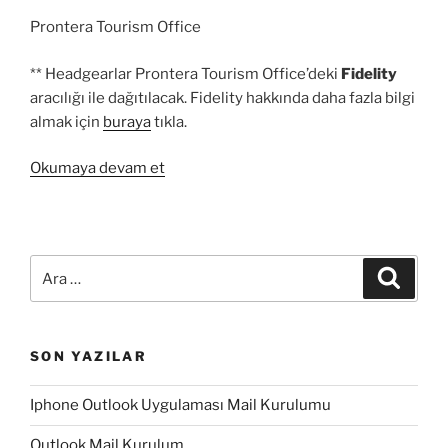
Prontera Tourism Office
** Headgearlar Prontera Tourism Office’deki
Fidelity
aracılığı ile dağıtılacak. Fidelity hakkında daha fazla bilgi
almak için
buraya
tıkla.
“Yükleme
Okumaya devam et
Ekranı
Yarışması:
Sonuçlar”
Ara:
Ara
SON YAZILAR
Iphone Outlook Uygulaması Mail Kurulumu
Outlook Mail Kurulum